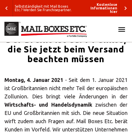
enlose
Kostenlose
Selbstständigkeit mit Mail Boxes
tionen
Informationen
Etc.? Werden Sie Franchisepartner.
hier
hier
Der Brexit ist da: 7 Punkte,
ALLE
die Sie jetzt beim Versand
SUCHEN
LÖSUNGEN
beachten müssen
Was wollen Sie
VERPACKUNG & VERSAND
verschicken?
Montag, 4. Januar 2021
- Seit dem 1. Januar 2021
E-COMMERCE & LOGISTIK
Wohin wollen
ist Großbritannien nicht mehr Teil der europäischen
Sie versenden?
Zollunion. Dies bringt viele Änderungen in der
GRAFIK & DRUCK
Wirtschafts- und Handelsdynamik
zwischen der
Verpackungslösungen
ETC.
EU und Großbritannien mit sich. Die neue Situation
Business-
wirft zudem auch Fragen auf. Mail Boxes Etc. berät
Lösungen
BLOG
Kunden im Vorfeld. Wir unterstützen Unternehmen