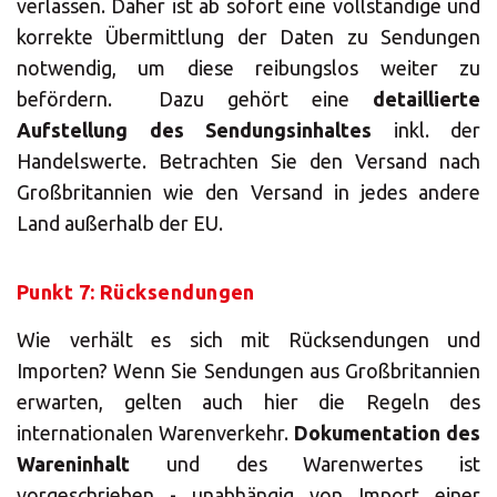
Wählen Sie Ihr
verlassen. Daher ist ab sofort eine vollständige und
korrekte Übermittlung der Daten zu Sendungen
MBE Center
notwendig, um diese reibungslos weiter zu
befördern. Dazu gehört eine
detaillierte
Aufstellung des Sendungsinhaltes
inkl. der
Handelswerte. Betrachten Sie den Versand nach
×
Großbritannien wie den Versand in jedes andere
Land außerhalb der EU.
Land auswählen
Punkt 7: Rücksendungen
Africa
Wie verhält es sich mit Rücksendungen und
Importen? Wenn Sie Sendungen aus Großbritannien
Americas
erwarten, gelten auch hier die Regeln des
internationalen Warenverkehr.
Dokumentation des
Wareninhalt
und des Warenwertes ist
Asia/Pacific
vorgeschrieben - unabhängig von Import einer