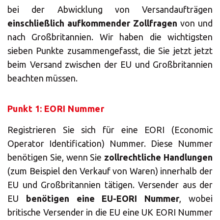
ALLE
bei der Abwicklung von Versandaufträgen
LÖSUNGEN
einschließlich aufkommender Zollfragen
von und
nach Großbritannien. Wir haben die wichtigsten
Logistiklösungen
sieben Punkte zusammengefasst, die Sie jetzt jetzt
E-Commerce
beim Versand zwischen der EU und Großbritannien
beachten müssen.
ALLE
LÖSUNGEN
Punkt 1: EORI Nummer
Drucklösungen
Registrieren Sie sich für eine EORI (Economic
Marketinglösungen
Operator Identification) Nummer. Diese Nummer
ALLE
benötigen Sie, wenn Sie
zollrechtliche Handlungen
LÖSUNGEN
(zum Beispiel den Verkauf von Waren) innerhalb der
EU und Großbritannien tätigen. Versender aus der
Postservices
EU
benötigen eine EU-EORI Nummer
, wobei
ALLE
britische Versender in die EU eine UK EORI Nummer