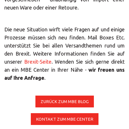
Geben Sie die PLZ oder Adresse ein
neuen Ware oder einer Retoure.
Central Asia
Die neue Situation wirft viele Fragen auf und einige
Europe
Prozesse müssen sich neu finden. Mail Boxes Etc.
SUCHEN
unterstützt Sie bei allen Versandthemen rund um
ROW
den Brexit. Weitere Informationen finden Sie auf
unserer
Brexit-Seite
. Wenden Sie sich gerne direkt
Benötigen Sie eine
an ein MBE Center in Ihrer Nähe -
wir freuen uns
Alternative?
auf Ihre Anfrage
.
SUCHEN SIE UNTER DEN ANDEREN 160
MBE CENTERN IN DEUTSCHLAND
ZURÜCK ZUM MBE BLOG
KONTAKT ZUM MBE CENTER
Oder
eröffnen Sie ein MBE Center
in Ihrer
Region.