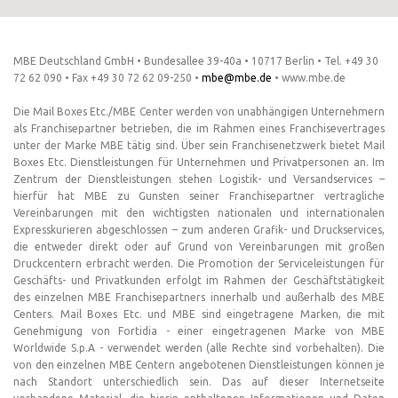
MBE Deutschland GmbH • Bundesallee 39-40a • 10717 Berlin • Tel. +49 30
72 62 090 • Fax +49 30 72 62 09-250 •
mbe@mbe.de
• www.mbe.de
Die Mail Boxes Etc./MBE Center werden von unabhängigen Unternehmern
als Franchisepartner betrieben, die im Rahmen eines Franchisevertrages
unter der Marke MBE tätig sind. Über sein Franchisenetzwerk bietet Mail
Boxes Etc. Dienstleistungen für Unternehmen und Privatpersonen an. Im
Zentrum der Dienstleistungen stehen Logistik- und Versandservices –
hierfür hat MBE zu Gunsten seiner Franchisepartner vertragliche
Vereinbarungen mit den wichtigsten nationalen und internationalen
Expresskurieren abgeschlossen – zum anderen Grafik- und Druckservices,
die entweder direkt oder auf Grund von Vereinbarungen mit großen
Druckcentern erbracht werden. Die Promotion der Serviceleistungen für
Geschäfts- und Privatkunden erfolgt im Rahmen der Geschäftstätigkeit
des einzelnen MBE Franchisepartners innerhalb und außerhalb des MBE
Centers. Mail Boxes Etc. und MBE sind eingetragene Marken, die mit
Genehmigung von Fortidia - einer eingetragenen Marke von MBE
Worldwide S.p.A - verwendet werden (alle Rechte sind vorbehalten). Die
von den einzelnen MBE Centern angebotenen Dienstleistungen können je
nach Standort unterschiedlich sein. Das auf dieser Internetseite