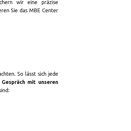
chern wir eine präzise
Central Asia
ren Sie das MBE Center
Europe
ROW
achten. So lässt sich jede
m
Gespräch mit unseren
ind:
IN