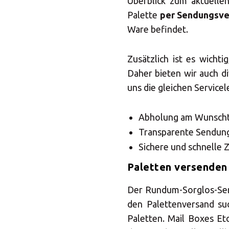
Wäh
Überblick zum aktuelle
Palette
per Sendungsve
Ware befindet.
Zusätzlich ist es wicht
Daher bieten wir auch d
uns die gleichen Service
Abholung am Wunsch
Transparente Sendun
Sichere und schnelle 
Paletten versenden
Der Rundum-Sorglos-Servi
den Palettenversand su
Paletten. Mail Boxes E