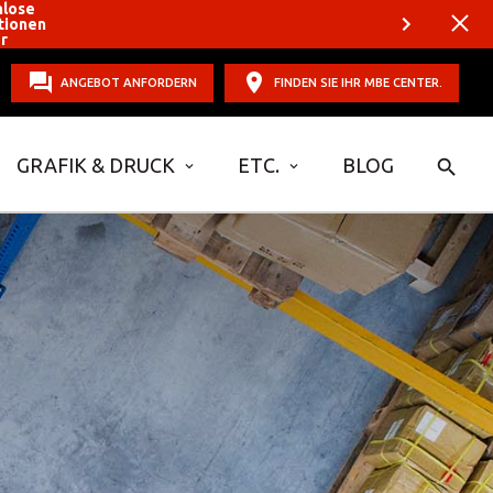
nlose
tionen
er
ANGEBOT ANFORDERN
FINDEN SIE IHR MBE CENTER.
GRAFIK & DRUCK
ETC.
BLOG