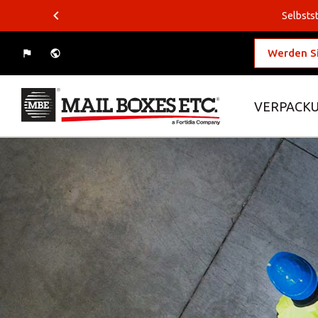
Selbstst
Werden Si
VERPACKU
Was wollen Sie verschicken?
Wohin wollen Sie versenden?
Verpackungslösungen
Business-Lösungen
Logistiklösungen
E-Commerce