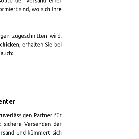
nter
ollte der Versand einer
ormiert sind, wo sich Ihre
ngen zugeschnitten wird.
chicken
, erhalten Sie bei
 auch:
×
Africa
enter
Americas
uverlässigen Partner für
d sichere Versenden der
Asia/Pacific
ersand und kümmert sich