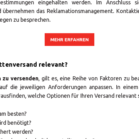
bestimmungen eingehalten werden. Im Anschluss si
d übernehmen das Reklamationsmanagement. Kontaktie
Geben Sie die PLZ oder Adresse ein
liegen zu besprechen.
Präsenz MBE
MEHR ERFAHREN
SUCHEN
ettenversand relevant?
n zu versenden
, gilt es, eine Reihe von Faktoren zu be
Benötigen Sie eine Alternative?
auf die jeweiligen Anforderungen anpassen. In eine
ausfinden, welche Optionen für Ihren Versand relevant s
UCHEN SIE UNTER DEN ANDEREN 160 MBE CENTERN 
DEUTSCHLAND
 am besten?
rd benötigt?
Oder
eröffnen Sie ein MBE Center
in Ihrer Region.
chert werden?