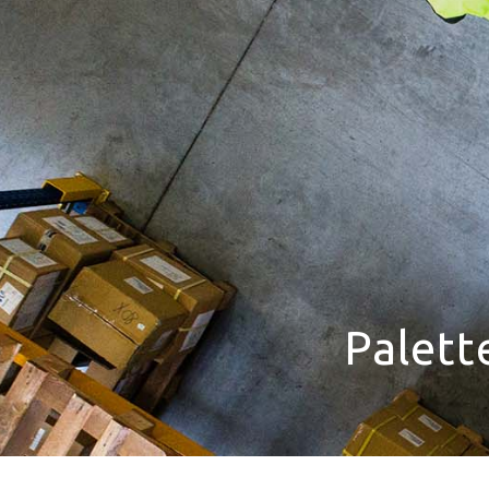
Drucklösungen
Marketinglösungen
Postservices
Palett