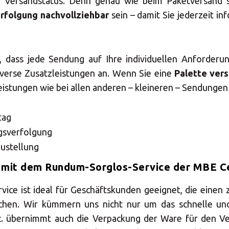
len Sie Ihr MBE Ce
n Versandstatus. Denn genau wie beim Paketversand s
rfolgung nachvollziehbar
sein – damit Sie jederzeit inf
ig, dass jede Sendung auf Ihre individuellen Anforderu
iverse Zusatzleistungen an. Wenn Sie eine
Palette vers
leistungen wie bei allen anderen – kleineren – Sendungen
Land auswählen
tag
gsverfolgung
Zustellung
 mit dem Rundum-Sorglos-Service der MBE C
ce ist ideal für Geschäftskunden geeignet, die einen z
chen. Wir kümmern uns nicht nur um das schnelle un
tc. übernimmt auch die Verpackung der Ware für den V