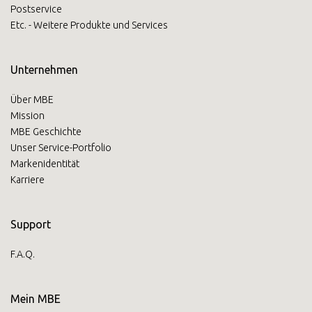
Postservice
Asia/Pacific
Etc. - Weitere Produkte und Services
Geben Sie die PLZ oder Adresse ein
Unternehmen
Central Asia
Über MBE
Mission
Europe
MBE Geschichte
SUCHEN
Unser Service-Portfolio
Markenidentität
ROW
Karriere
Benötigen Sie eine
Support
Alternative?
F.A.Q.
SUCHEN SIE UNTER DEN ANDEREN 160
MBE CENTERN IN DEUTSCHLAND
Mein MBE