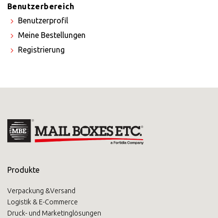
×
Benutzerbereich
Benutzerprofil
Wählen Sie Ihr
Meine Bestellungen
MBE Center
Registrierung
×
Land auswählen
Africa
Produkte
Verpackung &Versand
Americas
Logistik & E-Commerce
Druck- und Marketinglösungen