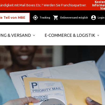
Koste
ändigkeit mit Mail Boxes Etc.? Werden Sie Franchisepartner.
Informa
hi
e Teil von MBE
Tracking
Onlineversand möglich
Login
NG & VERSAND
E-COMMERCE & LOGISTIK