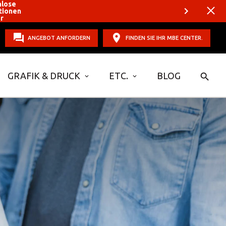
nlose
tionen
er
ANGEBOT ANFORDERN
FINDEN SIE IHR MBE CENTER.
GRAFIK & DRUCK
ETC.
BLOG