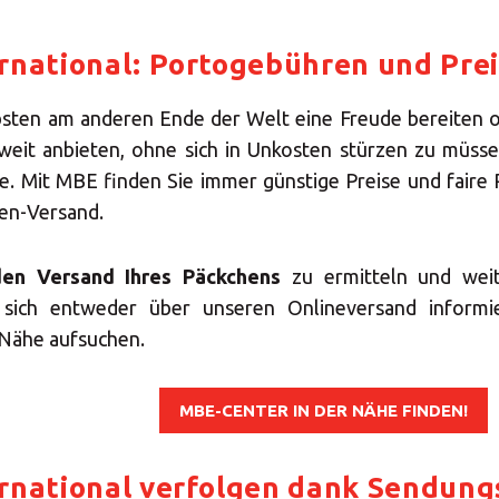
Geben Sie die PLZ oder Adresse ein
rnational: Portogebühren und Pre
bsten am anderen Ende der Welt eine Freude bereiten o
Präsenz MBE
weit anbieten, ohne sich in Unkosten stürzen zu müsse
ie. Mit MBE finden Sie immer günstige Preise und faire
SUCHEN
hen-Versand.
den Versand Ihres Päckchens
zu ermitteln und wei
Benötigen Sie eine Alternative?
 sich entweder über unseren Onlineversand informi
r Nähe aufsuchen.
UCHEN SIE UNTER DEN ANDEREN 160 MBE CENTERN 
DEUTSCHLAND
MBE-CENTER IN DER NÄHE FINDEN!
Oder
eröffnen Sie ein MBE Center
in Ihrer Region.
rnational verfolgen dank Sendung