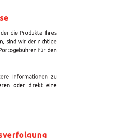
Central Asia
ise
Europe
der die Produkte Ihres
n, sind wir
der richtige
ROW
 Portogebühren für den
tere Informationen zu
eren oder direkt eine
IN
sverfolgung