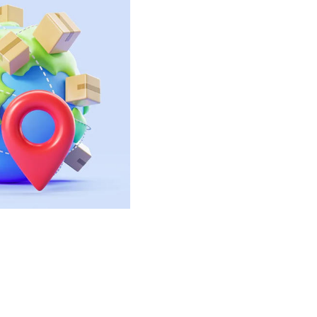
nter
×
Africa
Americas
Asia/Pacific