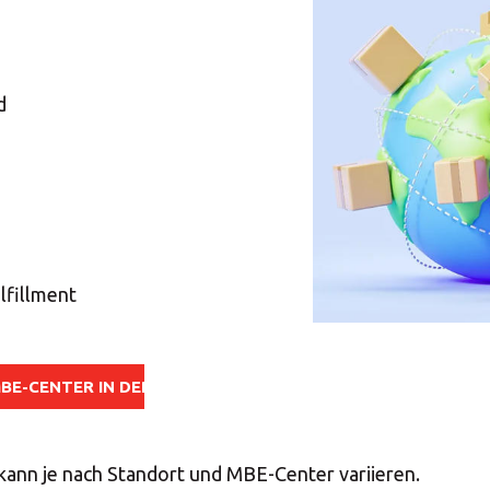
len Sie Ihr MBE Ce
d
Land auswählen
lfillment
BE-CENTER IN DER NÄHE FINDEN
ann je nach Standort und MBE-Center variieren.