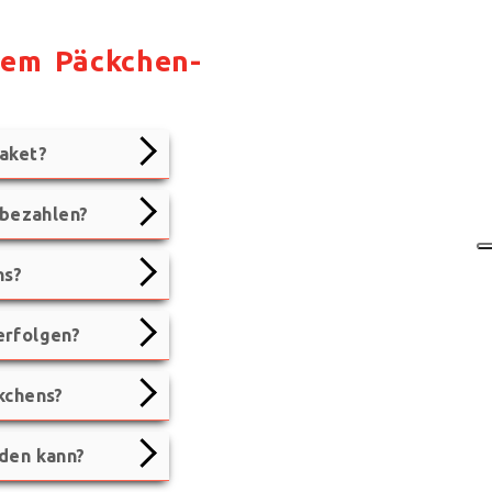
alem Päckchen-
aket?
 bezahlen?
ns?
erfolgen?
kchens?
rden kann?