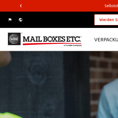
Selbstst
Werden Si
VERPACKU
Was wollen Sie verschicken?
Wohin wollen Sie versenden?
Verpackungslösungen
Business-Lösungen
Logistiklösungen
E-Commerce