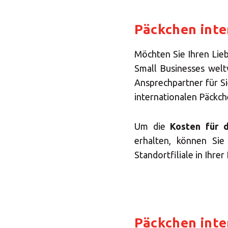
Päckchen inte
Möchten Sie Ihren Lie
Small Businesses welt
Ansprechpartner für S
internationalen Päckc
Um die
Kosten für 
erhalten, können Sie
Standortfiliale in Ihre
S
Päckchen inte