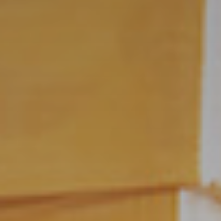
ALLE
LÖSUNGEN
Logistiklösungen
E-Commerce
ALLE
LÖSUNGEN
Drucklösungen
Marketinglösungen
ALLE
LÖSUNGEN
Postservices
ALLE