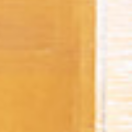
Asia/Pacific
Geben Sie die PLZ oder Adresse ein
Central Asia
Europe
SUCHEN
ROW
Benötigen Sie eine
Alternative?
SUCHEN SIE UNTER DEN ANDEREN 160
MBE CENTERN IN DEUTSCHLAND