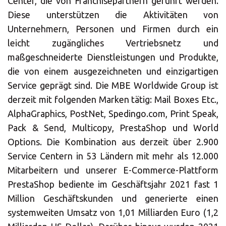
Center, die von Franchisepartnern geführt werden.
Diese unterstützen die Aktivitäten von
Asia/Pacific
Unternehmern, Personen und Firmen durch ein
Geben Sie die PLZ oder Adresse ein
leicht zugängliches Vertriebsnetz und
Central Asia
maßgeschneiderte Dienstleistungen und Produkte,
die von einem ausgezeichneten und einzigartigen
Europe
Service geprägt sind. Die MBE Worldwide Group ist
derzeit mit folgenden Marken tätig: Mail Boxes Etc.,
SUCHEN
AlphaGraphics, PostNet, Spedingo.com, Print Speak,
ROW
Pack & Send, Multicopy, PrestaShop und World
Options. Die Kombination aus derzeit über 2.900
Benötigen Sie eine
Service Centern in 53 Ländern mit mehr als 12.000
Alternative?
Mitarbeitern und unserer E-Commerce-Plattform
PrestaShop bediente im Geschäftsjahr 2021 fast 1
SUCHEN SIE UNTER DEN ANDEREN 160
Million Geschäftskunden und generierte einen
MBE CENTERN IN DEUTSCHLAND
systemweiten Umsatz von 1,01 Milliarden Euro (1,2