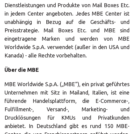
×
Dienstleistungen und Produkte von Mail Boxes Etc.
in jedem Center angeboten. Jedes MBE Center ist
Wählen Sie Ihr
unabhängig in Bezug auf die Geschäfts- und
MBE Center
Preisstrategie. Mail Boxes Etc. und MBE sind
eingetragene Marken und werden von MBE
Worldwide S.p.A. verwendet (außer in den USA und
Kanada) - alle Rechte vorbehalten.
×
Über die MBE
Land auswählen
MBE Worldwide S.p.A. („MBE“), ein privat geführtes
Unternehmen mit Sitz in Mailand, Italien, ist eine
führende Handelsplattform, die E-Commerce-,
Africa
Fulfillment-, Versand-, Marketing- und
Drucklösungen für KMUs und Privatkunden
Americas
anbietet. In Deutschland gibt es rund 150 MBE-