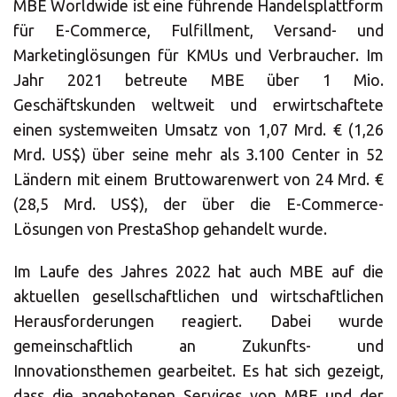
MBE Worldwide ist eine führende Handelsplattform
ALLE
für E-Commerce, Fulfillment, Versand- und
LÖSUNGEN
Marketinglösungen für KMUs und Verbraucher. Im
Logistiklösungen
Jahr 2021 betreute MBE über 1 Mio.
Geschäftskunden weltweit und erwirtschaftete
E-Commerce
einen systemweiten Umsatz von 1,07 Mrd. € (1,26
ALLE
Mrd. US$) über seine mehr als 3.100 Center in 52
LÖSUNGEN
Ländern mit einem Bruttowarenwert von 24 Mrd. €
(28,5 Mrd. US$), der über die E-Commerce-
Drucklösungen
Lösungen von PrestaShop gehandelt wurde.
Marketinglösungen
Im Laufe des Jahres 2022 hat auch MBE auf die
ALLE
aktuellen gesellschaftlichen und wirtschaftlichen
LÖSUNGEN
Herausforderungen reagiert. Dabei wurde
Postservices
gemeinschaftlich an Zukunfts- und
Innovationsthemen gearbeitet. Es hat sich gezeigt,
ALLE
dass die angebotenen Services von MBE und der