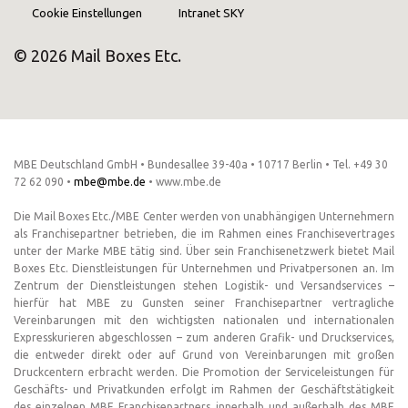
Cookie Einstellungen
Intranet SKY
© 2026 Mail Boxes Etc.
MBE Deutschland GmbH • Bundesallee 39-40a • 10717 Berlin • Tel. +49 30
72 62 090 •
mbe@mbe.de
• www.mbe.de
Die Mail Boxes Etc./MBE Center werden von unabhängigen Unternehmern
als Franchisepartner betrieben, die im Rahmen eines Franchisevertrages
unter der Marke MBE tätig sind. Über sein Franchisenetzwerk bietet Mail
Boxes Etc. Dienstleistungen für Unternehmen und Privatpersonen an. Im
Zentrum der Dienstleistungen stehen Logistik- und Versandservices –
hierfür hat MBE zu Gunsten seiner Franchisepartner vertragliche
Vereinbarungen mit den wichtigsten nationalen und internationalen
Expresskurieren abgeschlossen – zum anderen Grafik- und Druckservices,
die entweder direkt oder auf Grund von Vereinbarungen mit großen
Druckcentern erbracht werden. Die Promotion der Serviceleistungen für
Geschäfts- und Privatkunden erfolgt im Rahmen der Geschäftstätigkeit
des einzelnen MBE Franchisepartners innerhalb und außerhalb des MBE