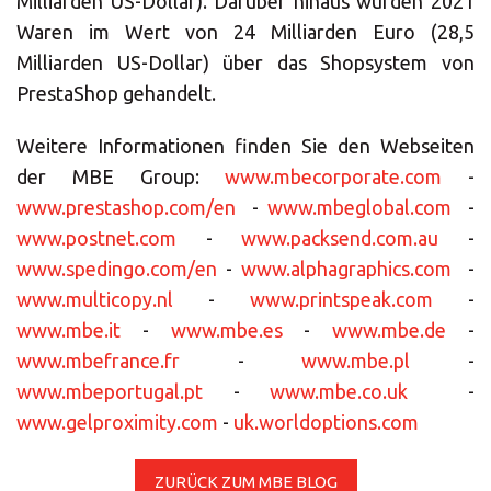
Milliarden US-Dollar). Darüber hinaus wurden 2021
Oder
eröffnen Sie ein MBE Center
in Ihrer
Waren im Wert von 24 Milliarden Euro (28,5
Region.
Milliarden US-Dollar) über das Shopsystem von
PrestaShop gehandelt.
Weitere Informationen finden Sie den Webseiten
der MBE Group:
www.mbecorporate.com
-
www.prestashop.com/en
-
www.mbeglobal.com
-
www.postnet.com
-
www.packsend.com.au
-
www.spedingo.com/en
-
www.alphagraphics.com
-
www.multicopy.nl
-
www.printspeak.com
-
www.mbe.it
-
www.mbe.es
-
www.mbe.de
-
www.mbefrance.fr
-
www.mbe.pl
-
www.mbeportugal.pt
-
www.mbe.co.uk
-
www.gelproximity.com
-
uk.worldoptions.com
ZURÜCK ZUM MBE BLOG