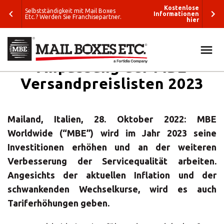
enlose
Kostenlose
Selbstständigkeit mit Mail Boxes
tionen
Informationen
Etc.? Werden Sie Franchisepartner.
hier
hier
Anpassung der MBE
ALLE
Versandpreislisten 2023
SUCHEN
LÖSUNGEN
Was wollen Sie
VERPACKUNG & VERSAND
Mailand, Italien, 28. Oktober 2022: MBE
verschicken?
Worldwide (“MBE”) wird im Jahr 2023 seine
E-COMMERCE & LOGISTIK
Wohin wollen
Investitionen erhöhen und an der weiteren
Sie versenden?
Verbesserung der Servicequalität arbeiten.
GRAFIK & DRUCK
Angesichts der aktuellen Inflation und der
Verpackungslösungen
schwankenden Wechselkurse, wird es auch
ETC.
Business-
Tariferhöhungen geben.
Lösungen
BLOG