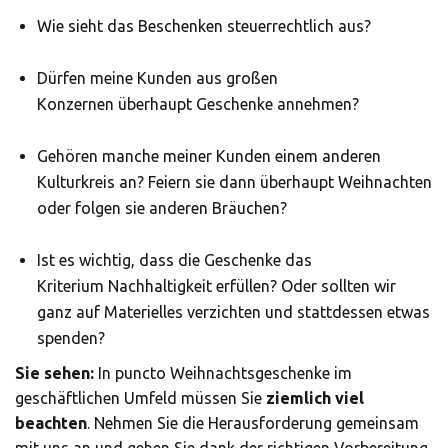
Wie sieht das Beschenken steuerrechtlich aus?
Dürfen meine Kunden aus großen
Konzernen überhaupt Geschenke annehmen?
Gehören manche meiner Kunden einem anderen
Kulturkreis an? Feiern sie dann überhaupt Weihnachten
oder folgen sie anderen Bräuchen?
×
Ist es wichtig, dass die Geschenke das
Wählen Sie Ihr
Kriterium Nachhaltigkeit erfüllen? Oder sollten wir
×
ganz auf Materielles verzichten und stattdessen etwas
MBE Center
spenden?
E-Book herunterladen:
Sie sehen:
In puncto Weihnachtsgeschenke im
Leitfaden für Kunden-
geschäftlichen Umfeld müssen Sie
ziemlich viel
und
beachten
. Nehmen Sie die Herausforderung gemeinsam
×
mit uns an und gehen Sie dank der richtigen Vorbereitung