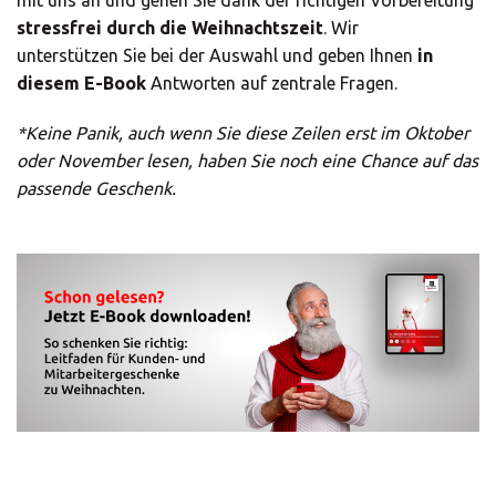
Mitarbeitergeschenke
stressfrei durch die Weihnachtszeit
. Wir
zu Weihnachten
Land auswählen
unterstützen Sie bei der Auswahl und geben Ihnen
in
*
Pflichtfelder
diesem E-Book
Antworten auf zentrale Fragen.
Africa
*Keine Panik, auch wenn Sie diese Zeilen erst im Oktober
oder November lesen, haben Sie noch eine Chance auf das
passende Geschenk.
Americas
Asia/Pacific
Geben Sie die PLZ oder Adresse ein
Central Asia
Hiermit willige ich der Verarbeitung meiner
personenbezogenen Daten ein. Die Daten
Europe
werden zum Zwecke der E-Book-Zustellung und
zum Direktmarketing verarbeitet. Das heißt die
MBE Deutschland GmbH wird mich mit ihren
SUCHEN
Partnern (
www.mbe.de
) von Zeit zu Zeit via E-