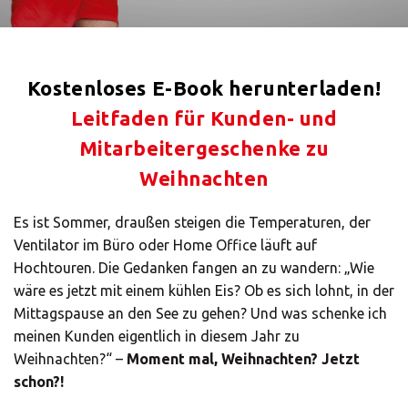
ALLE
LÖSUNGEN
Logistiklösungen
Kostenloses E-Book herunterladen!
E-Commerce
Leitfaden für Kunden- und
Mitarbeitergeschenke zu
ALLE
Weihnachten
LÖSUNGEN
Drucklösungen
Es ist Sommer, draußen steigen die Temperaturen, der
Ventilator im Büro oder Home Office läuft auf
Marketinglösungen
Hochtouren. Die Gedanken fangen an zu wandern: „Wie
ALLE
wäre es jetzt mit einem kühlen Eis? Ob es sich lohnt, in der
LÖSUNGEN
Mittagspause an den See zu gehen? Und was schenke ich
meinen Kunden eigentlich in diesem Jahr zu
Postservices
Weihnachten?“ –
Moment mal, Weihnachten? Jetzt
schon?!
ALLE