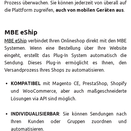
Prozess überwachen. Sie können jederzeit von überall auf
die Plattform zugreifen,
auch von mobilen Geräten aus
.
Geben Sie die PLZ oder Adresse ein
Central Asia
MBE eShip
Europe
MBE eShip
verbindet Ihren Onlineshop direkt mit den MBE
Systemen. Wenn eine Bestellung über Ihre Website
SUCHEN
eingeht, erstellt das Plug-In System automatisch die
ROW
Sendung. Dieses Plug-in ermöglicht es Ihnen, den
Versandprozess Ihres Shops zu automatisieren.
Benötigen Sie eine
KOMPATIBEL
mit Magento CE, PrestaShop, Shopify
Alternative?
und WooCommerce, aber auch maßgeschneiderte
Lösungen via API sind möglich.
SUCHEN SIE UNTER DEN ANDEREN 160
MBE CENTERN IN DEUTSCHLAND
INDIVIDUALISIERBAR
: Sie können Sendungen nach
Ihren Kunden oder Gruppen zuordnen und
Oder
eröffnen Sie ein MBE Center
in Ihrer
automatisieren.