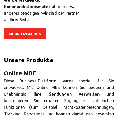
Wählen Sie Ihr
Kommunikationsmaterial
oder etwas
anderes benötigen: Wir sind der Partner
MBE Center
an Ihrer Seite.
MEHR ERFAHREN
×
Unsere Produkte
Land auswählen
Online MBE
Diese Business-Plattform wurde speziell für Sie
Africa
entwickelt. Mit Online MBE können Sie bequem und
unabhängig
Ihre Sendungen verwalten
und
Americas
koordinieren. Sie erhalten Zugang zu zahlreichen
Funktionen (zum Beispiel Frachtkostenberechnungen,
Tracking, Reporting) und können damit den gesamten
Asia/Pacific