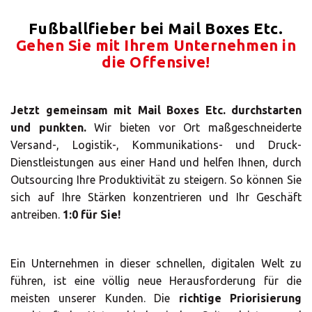
ALLE
Fußballfieber bei Mail Boxes Etc.
LÖSUNGEN
Gehen Sie mit Ihrem Unternehmen in
Logistiklösungen
die Offensive!
E-Commerce
Jetzt gemeinsam mit Mail Boxes Etc. durchstarten
ALLE
und punkten.
Wir bieten vor Ort maßgeschneiderte
LÖSUNGEN
Versand-, Logistik-, Kommunikations- und Druck-
Dienstleistungen aus einer Hand und helfen Ihnen, durch
Drucklösungen
Outsourcing Ihre Produktivität zu steigern. So können Sie
Marketinglösungen
sich auf Ihre Stärken konzentrieren und Ihr Geschäft
antreiben.
1:0 für Sie!
ALLE
LÖSUNGEN
Ein Unternehmen in dieser schnellen, digitalen Welt zu
Postservices
führen, ist eine völlig neue Herausforderung für die
ALLE
meisten unserer Kunden. Die
richtige Priorisierung