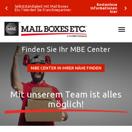
enlose
Kostenlose
Selbstständigkeit mit Mail Boxes
tionen
Informationen
Etc.? Werden Sie Franchisepartner.
hier
hier
ALLE
Finden Sie Ihr MBE Center
SUCHEN
LÖSUNGEN
Was wollen Sie
VERPACKUNG & VERSAND
MBE CENTER IN IHRER NÄHE FINDEN
verschicken?
E-COMMERCE & LOGISTIK
Wohin wollen
Mit unserem Team ist alles
Sie versenden?
GRAFIK & DRUCK
möglich!
Verpackungslösungen
ETC.
Business-
Lösungen
BLOG