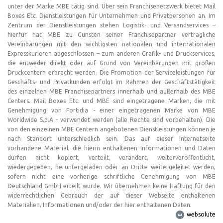
unter der Marke MBE tätig sind. Über sein Franchisenetzwerk bietet Mail
Boxes Etc. Dienstleistungen für Unternehmen und Privatpersonen an. Im
Zentrum der Dienstleistungen stehen Logistik- und Versandservices –
hierfür hat MBE zu Gunsten seiner Franchisepartner vertragliche
Vereinbarungen mit den wichtigsten nationalen und internationalen
Expresskurieren abgeschlossen – zum anderen Grafik- und Druckservices,
die entweder direkt oder auf Grund von Vereinbarungen mit großen
Druckcentern erbracht werden. Die Promotion der Serviceleistungen für
Geschäfts- und Privatkunden erfolgt im Rahmen der Geschäftstätigkeit
des einzelnen MBE Franchisepartners innerhalb und außerhalb des MBE
Centers. Mail Boxes Etc. und MBE sind eingetragene Marken, die mit
Genehmigung von Fortidia - einer eingetragenen Marke von MBE
Worldwide S.p.A - verwendet werden (alle Rechte sind vorbehalten). Die
von den einzelnen MBE Centern angebotenen Dienstleistungen können je
nach Standort unterschiedlich sein. Das auf dieser Internetseite
vorhandene Material, die hierin enthaltenen Informationen und Daten
dürfen nicht kopiert, verteilt, verändert, weiterveröffentlicht,
wiedergegeben, heruntergeladen oder an Dritte weitergeleitet werden,
sofern nicht eine vorherige schriftliche Genehmigung von MBE
Deutschland GmbH erteilt wurde. Wir übernehmen keine Haftung für den
widerrechtlichen Gebrauch der auf dieser Webseite enthaltenen
Materialien, Informationen und/oder der hier enthaltenen Daten.
websolute