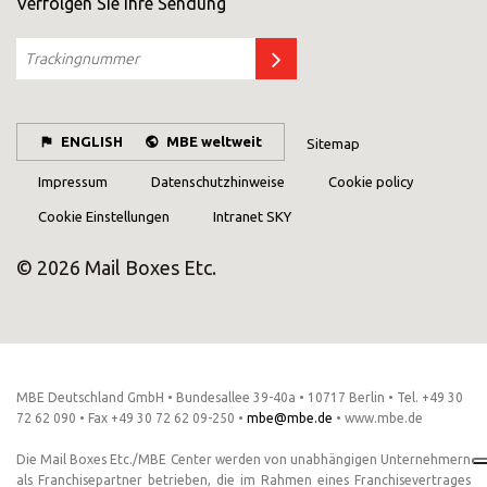
Verfolgen Sie Ihre Sendung
SUCHEN SIE UNTER DEN ANDEREN 160
MBE CENTERN IN DEUTSCHLAND
Oder
eröffnen Sie ein MBE Center
in Ihrer
Region.
ENGLISH
MBE weltweit
Sitemap
Impressum
Datenschutzhinweise
Cookie policy
Cookie Einstellungen
Intranet SKY
© 2026 Mail Boxes Etc.
MBE Deutschland GmbH • Bundesallee 39-40a • 10717 Berlin • Tel. +49 30
72 62 090 • Fax +49 30 72 62 09-250 •
mbe@mbe.de
• www.mbe.de
Die Mail Boxes Etc./MBE Center werden von unabhängigen Unternehmern
als Franchisepartner betrieben, die im Rahmen eines Franchisevertrages