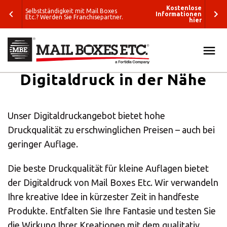
enlose
Kostenlose
Selbstständigkeit mit Mail Boxes
tionen
Informationen
Etc.? Werden Sie Franchisepartner.
hier
hier
Digitaldruck in der Nähe
ALLE
SUCHEN
LÖSUNGEN
Was wollen Sie
VERPACKUNG & VERSAND
Unser Digitaldruckangebot bietet hohe
verschicken?
Druckqualität zu erschwinglichen Preisen – auch bei
E-COMMERCE & LOGISTIK
geringer Auflage.
Wohin wollen
Sie versenden?
GRAFIK & DRUCK
Die beste Druckqualität für kleine Auflagen bietet
Verpackungslösungen
der Digitaldruck von Mail Boxes Etc. Wir verwandeln
ETC.
Ihre kreative Idee in kürzester Zeit in handfeste
Business-
Produkte. Entfalten Sie Ihre Fantasie und testen Sie
Lösungen
BLOG
die Wirkung Ihrer Kreationen mit dem qualitativ