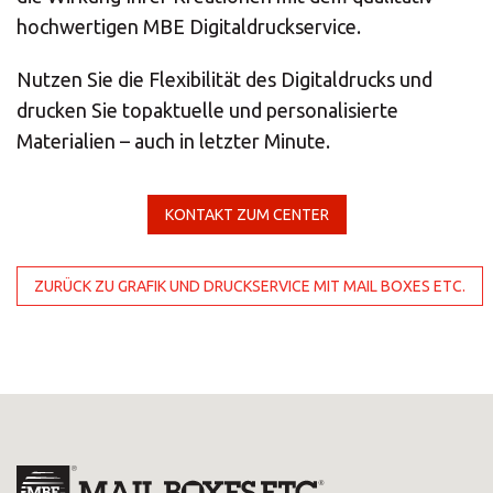
ALLE
hochwertigen MBE Digitaldruckservice.
LÖSUNGEN
Nutzen Sie die Flexibilität des Digitaldrucks und
Logistiklösungen
drucken Sie topaktuelle und personalisierte
E-Commerce
Materialien – auch in letzter Minute.
ALLE
LÖSUNGEN
KONTAKT ZUM CENTER
Drucklösungen
ZURÜCK ZU GRAFIK UND DRUCKSERVICE MIT MAIL BOXES ETC.
Marketinglösungen
ALLE
LÖSUNGEN
Postservices
ALLE