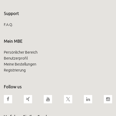
Americas
Support
F.A.Q.
Asia/Pacific
Mein MBE
Geben Sie die PLZ oder Adresse ein
Central Asia
Persönlicher Bereich
Benutzerprofil
Europe
Meine Bestellungen
Registrierung
SUCHEN
ROW
Follow us
Benötigen Sie eine
Alternative?