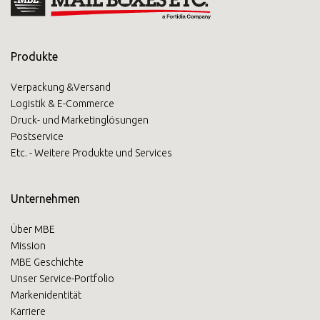
LÖSUNGEN
Produkte
×
Verpackung &Versand
Wählen Sie Ihr
Logistik & E-Commerce
Druck- und Marketinglösungen
MBE Center
Postservice
Etc. - Weitere Produkte und Services
Unternehmen
×
Über MBE
Land auswählen
Mission
MBE Geschichte
Unser Service-Portfolio
Markenidentität
Africa
Karriere