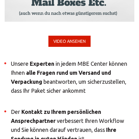
ALLE
LÖSUNGEN
Logistiklösungen
E-Commerce
VIDEO ANSEHEN
ALLE
LÖSUNGEN
Unsere
Experten
in jedem MBE Center können
Ihnen
alle Fragen rund um Versand und
Drucklösungen
Verpackung
beantworten, um sicherzustellen,
Marketinglösungen
dass Ihr Paket sicher ankommt
ALLE
LÖSUNGEN
Der
Kontakt zu Ihrem persönlichen
Postservices
Ansprechpartner
verbessert Ihren Workflow
und Sie können darauf vertrauen, dass
Ihre
ALLE
Sendung in guten Händen
ist