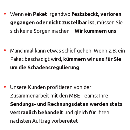
Wenn ein
Paket
irgendwo
feststeckt, verloren
×
gegangen oder nicht zustellbar ist
, müssen Sie
sich keine Sorgen machen –
Wir kümmern uns
Land auswählen
Manchmal kann etwas schief gehen; Wenn z.B. ein
Africa
Paket beschädigt wird,
kümmern wir uns für Sie
um die Schadensregulierung
Americas
Unsere Kunden profitieren von der
Asia/Pacific
Zusammenarbeit mit den MBE Teams; Ihre
Sendungs- und Rechnungs­daten werden stets
Geben Sie die PLZ oder Adresse ein
vertraulich behandelt
und gleich für Ihren
Central Asia
nächsten Auftrag vorbereitet