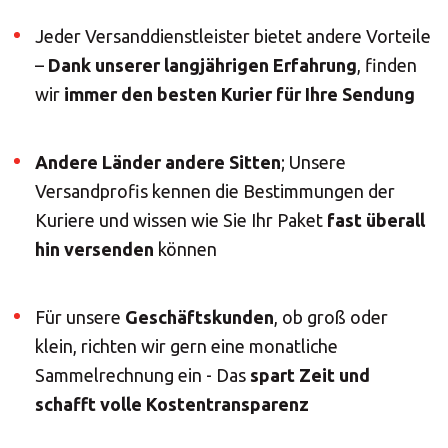
Europe
Jeder Versanddienstleister bietet andere Vorteile
SUCHEN
–
Dank unserer langjährigen Erfahrung
, finden
ROW
wir
immer den besten Kurier für Ihre Sendung
Benötigen Sie eine
Andere Länder andere Sitten
; Unsere
Alternative?
Versandprofis kennen die Bestimmungen der
Kuriere und wissen wie Sie Ihr Paket
fast überall
SUCHEN SIE UNTER DEN ANDEREN 160
hin versenden
können
MBE CENTERN IN DEUTSCHLAND
Für unsere
Geschäftskunden
, ob groß oder
Oder
eröffnen Sie ein MBE Center
in Ihrer
Region.
klein, richten wir gern eine monatliche
Sammelrechnung ein - Das
spart Zeit und
schafft volle Kostentransparenz