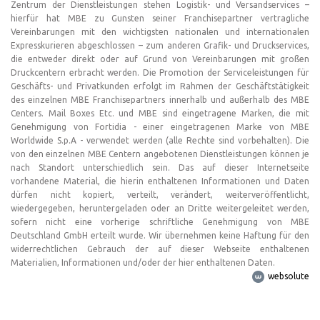
Zentrum der Dienstleistungen stehen Logistik- und Versandservices –
hierfür hat MBE zu Gunsten seiner Franchisepartner vertragliche
Vereinbarungen mit den wichtigsten nationalen und internationalen
Expresskurieren abgeschlossen – zum anderen Grafik- und Druckservices,
die entweder direkt oder auf Grund von Vereinbarungen mit großen
Druckcentern erbracht werden. Die Promotion der Serviceleistungen für
Geschäfts- und Privatkunden erfolgt im Rahmen der Geschäftstätigkeit
des einzelnen MBE Franchisepartners innerhalb und außerhalb des MBE
Centers. Mail Boxes Etc. und MBE sind eingetragene Marken, die mit
Genehmigung von Fortidia - einer eingetragenen Marke von MBE
Worldwide S.p.A - verwendet werden (alle Rechte sind vorbehalten). Die
von den einzelnen MBE Centern angebotenen Dienstleistungen können je
nach Standort unterschiedlich sein. Das auf dieser Internetseite
vorhandene Material, die hierin enthaltenen Informationen und Daten
dürfen nicht kopiert, verteilt, verändert, weiterveröffentlicht,
wiedergegeben, heruntergeladen oder an Dritte weitergeleitet werden,
sofern nicht eine vorherige schriftliche Genehmigung von MBE
Deutschland GmbH erteilt wurde. Wir übernehmen keine Haftung für den
widerrechtlichen Gebrauch der auf dieser Webseite enthaltenen
Materialien, Informationen und/oder der hier enthaltenen Daten.
websolute