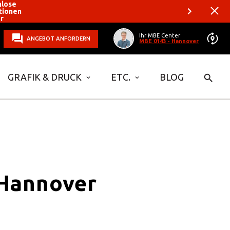
nlose
tionen
er
Ihr MBE Center
ANGEBOT ANFORDERN
MBE 0143 - Hannover
GRAFIK & DRUCK
ETC.
BLOG
 Hannover