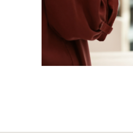
Mittwoch
Donnerstag
Freitag
Samstag
Sonntag
Unser Center ist aus betriebli
erreichen uns weiterhin telefo
S