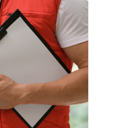
×
nter
×
×
Africa
×
Americas