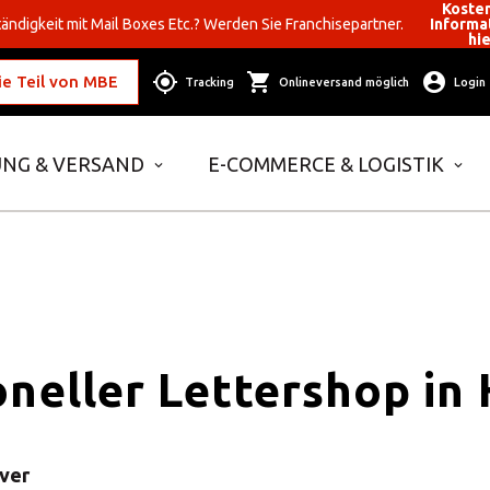
Koste
ändigkeit mit Mail Boxes Etc.? Werden Sie Franchisepartner.
Informa
hi
e Teil von MBE
Tracking
Onlineversand möglich
Login
NG & VERSAND
E-COMMERCE & LOGISTIK
oneller Lettershop in
over