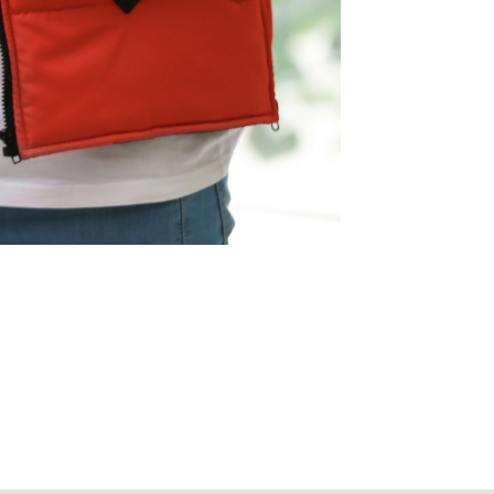
Asia/Pacific
Central Asia
Europe
weiteres geschlossen. Sie
ROW
IN