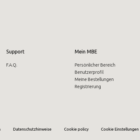
Oder
eröffnen Sie ein MBE Center
in Ihrer Region.
Support
Mein MBE
F.A.Q.
Persönlicher Bereich
Benutzerprofil
Meine Bestellungen
Registrierung
m
Datenschutzhinweise
Cookie policy
Cookie Einstellungen