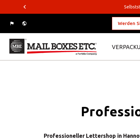
Selbstst
Werden Si
VERPACKU
Was wollen Sie verschicken?
Wohin wollen Sie versenden?
Verpackungslösungen
Business-Lösungen
Professi
Logistiklösungen
E-Commerce
Professioneller Lettershop in Hann