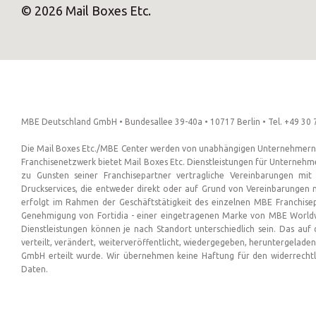
© 2026 Mail Boxes Etc.
MBE Deutschland GmbH • Bundesallee 39-40a • 10717 Berlin • Tel. +49 30 7
Die Mail Boxes Etc./MBE Center werden von unabhängigen Unternehmern al
Franchisenetzwerk bietet Mail Boxes Etc. Dienstleistungen für Unternehm
zu Gunsten seiner Franchisepartner vertragliche Vereinbarungen mit
Druckservices, die entweder direkt oder auf Grund von Vereinbarungen 
erfolgt im Rahmen der Geschäftstätigkeit des einzelnen MBE Franchise
Genehmigung von Fortidia - einer eingetragenen Marke von MBE Worldw
Dienstleistungen können je nach Standort unterschiedlich sein. Das auf 
verteilt, verändert, weiterveröffentlicht, wiedergegeben, heruntergelade
GmbH erteilt wurde. Wir übernehmen keine Haftung für den widerrechtl
Daten.