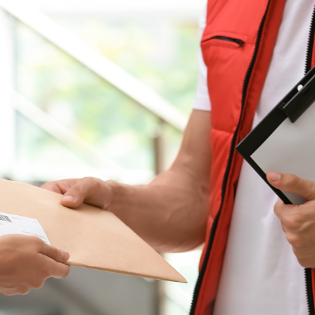
len Sie Ihr MBE Ce
Land auswählen
Öffnungszeiten
-
Rufen Sie uns an
-