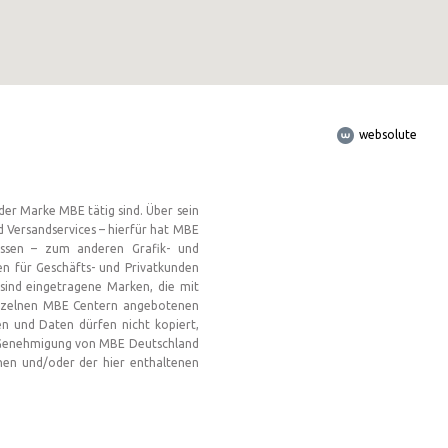
websolute
er Marke MBE tätig sind. Über sein
d Versandservices – hierfür hat MBE
lossen – zum anderen Grafik- und
en für Geschäfts- und Privatkunden
sind eingetragene Marken, die mit
einzelnen MBE Centern angebotenen
en und Daten dürfen nicht kopiert,
che Genehmigung von MBE Deutschland
nen und/oder der hier enthaltenen