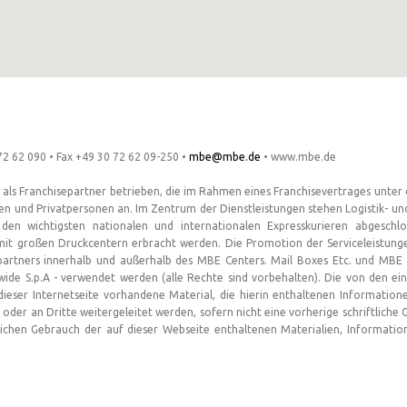
2 62 090 • Fax +49 30 72 62 09-250 •
mbe@mbe.de
• www.mbe.de
s Franchisepartner betrieben, die im Rahmen eines Franchisevertrages unter d
en und Privatpersonen an. Im Zentrum der Dienstleistungen stehen Logistik- un
 den wichtigsten nationalen und internationalen Expresskurieren abgesch
mit großen Druckcentern erbracht werden. Die Promotion der Serviceleistung
partners innerhalb und außerhalb des MBE Centers. Mail Boxes Etc. und MBE 
ide S.p.A - verwendet werden (alle Rechte sind vorbehalten). Die von den 
dieser Internetseite vorhandene Material, die hierin enthaltenen Information
n oder an Dritte weitergeleitet werden, sofern nicht eine vorherige schriftli
ichen Gebrauch der auf dieser Webseite enthaltenen Materialien, Informatio