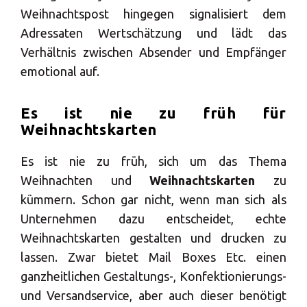
Weihnachtspost hingegen signalisiert dem
Adressaten Wertschätzung und lädt das
Verhältnis zwischen Absender und Empfänger
×
emotional auf.
Land auswählen
Es ist nie zu früh für
Weihnachtskarten
Africa
Es ist nie zu früh, sich um das Thema
Weihnachten und
Weihnachtskarten
zu
kümmern. Schon gar nicht, wenn man sich als
Americas
Unternehmen dazu entscheidet, echte
Weihnachtskarten gestalten und drucken zu
Asia/Pacific
lassen. Zwar bietet Mail Boxes Etc. einen
ganzheitlichen Gestaltungs-, Konfektionierungs-
Geben Sie die PLZ oder Adresse ein
Central Asia
und Versandservice, aber auch dieser benötigt