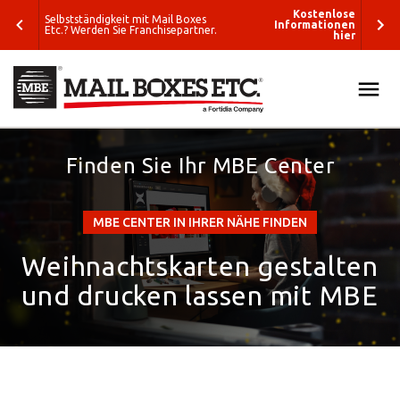
enlose
Kostenlose
Selbstständigkeit mit Mail Boxes
tionen
Informationen
Etc.? Werden Sie Franchisepartner.
hier
hier
ALLE
SUCHEN
Finden Sie Ihr MBE Center
LÖSUNGEN
Was wollen Sie
VERPACKUNG & VERSAND
verschicken?
MBE CENTER IN IHRER NÄHE FINDEN
E-COMMERCE & LOGISTIK
Weihnachtskarten gestalten
Wohin wollen
Sie versenden?
und drucken lassen mit MBE
GRAFIK & DRUCK
Verpackungslösungen
ETC.
Business-
Lösungen
BLOG