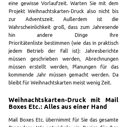
eine gewisse Vorlaufzeit. Warten Sie mit dem
Projekt Weihnachtskarten-Druck also nicht bis
Europe
zur Adventszeit. Außerdem ist die
SUCHEN
Wahrscheinlichkeit groß, dass zum Jahresende
ROW
hin andere Dinge Ihre
Prioritätenliste bestimmen (wie das in praktisch
Benötigen Sie eine
jedem Betrieb der Fall ist): Jahresberichte
müssen geschrieben werden, Abrechnungen
Alternative?
müssen erstellt werden, Planungen für das
SUCHEN SIE UNTER DEN ANDEREN 160
kommende Jahr müssen gemacht werden. Da
MBE CENTERN IN DEUTSCHLAND
bleibt für Weihnachtskarten meist wenig Zeit.
Weihnachtskarten-Druck mit Mail
Oder
eröffnen Sie ein MBE Center
in Ihrer
Boxes Etc.: Alles aus einer Hand
Region.
Mail Boxes Etc. übernimmt für Sie das gesamte