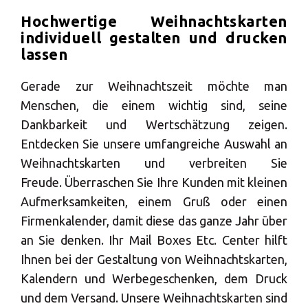
ALLE
Hochwertige Weihnachtskarten
LÖSUNGEN
individuell gestalten und drucken
lassen
Logistiklösungen
Gerade zur Weihnachtszeit möchte man
E-Commerce
Menschen, die einem wichtig sind, seine
ALLE
Dankbarkeit und Wertschätzung zeigen.
LÖSUNGEN
Entdecken Sie unsere umfangreiche Auswahl an
Drucklösungen
Weihnachtskarten und verbreiten Sie
Freude. Überraschen Sie Ihre Kunden mit kleinen
Marketinglösungen
Aufmerksamkeiten, einem Gruß oder einen
ALLE
Firmenkalender, damit diese das ganze Jahr über
LÖSUNGEN
an Sie denken. Ihr Mail Boxes Etc. Center hilft
Ihnen bei der Gestaltung von Weihnachtskarten,
Postservices
Kalendern und Werbegeschenken, dem Druck
ALLE
und dem Versand. Unsere Weihnachtskarten sind