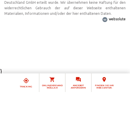
Deutschland GmbH erteilt wurde. Wir übernehmen keine Haftung für den
widerrechtlichen Gebrauch der auf dieser Webseite enthaltenen
Materialien, Informationen und/oder der hier enthaltenen Daten.
websolute
}
Hinweis bei Erhebung
ONLINEVERSAND
ANGEBOT
FINDEN SIE IHR
TRACKING
MÖGLICH
ANFORDERN
MBE CENTER.