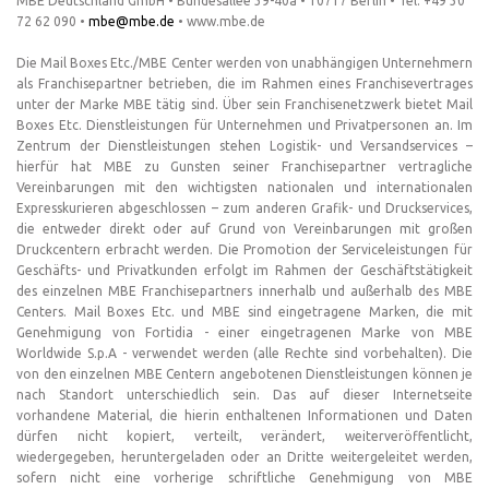
MBE Deutschland GmbH • Bundesallee 39-40a • 10717 Berlin • Tel. +49 30
72 62 090 •
mbe@mbe.de
• www.mbe.de
Die Mail Boxes Etc./MBE Center werden von unabhängigen Unternehmern
als Franchisepartner betrieben, die im Rahmen eines Franchisevertrages
unter der Marke MBE tätig sind. Über sein Franchisenetzwerk bietet Mail
Boxes Etc. Dienstleistungen für Unternehmen und Privatpersonen an. Im
Zentrum der Dienstleistungen stehen Logistik- und Versandservices –
hierfür hat MBE zu Gunsten seiner Franchisepartner vertragliche
Vereinbarungen mit den wichtigsten nationalen und internationalen
Expresskurieren abgeschlossen – zum anderen Grafik- und Druckservices,
die entweder direkt oder auf Grund von Vereinbarungen mit großen
Druckcentern erbracht werden. Die Promotion der Serviceleistungen für
Geschäfts- und Privatkunden erfolgt im Rahmen der Geschäftstätigkeit
des einzelnen MBE Franchisepartners innerhalb und außerhalb des MBE
Centers. Mail Boxes Etc. und MBE sind eingetragene Marken, die mit
Genehmigung von Fortidia - einer eingetragenen Marke von MBE
Worldwide S.p.A - verwendet werden (alle Rechte sind vorbehalten). Die
von den einzelnen MBE Centern angebotenen Dienstleistungen können je
nach Standort unterschiedlich sein. Das auf dieser Internetseite
vorhandene Material, die hierin enthaltenen Informationen und Daten
dürfen nicht kopiert, verteilt, verändert, weiterveröffentlicht,
wiedergegeben, heruntergeladen oder an Dritte weitergeleitet werden,
sofern nicht eine vorherige schriftliche Genehmigung von MBE