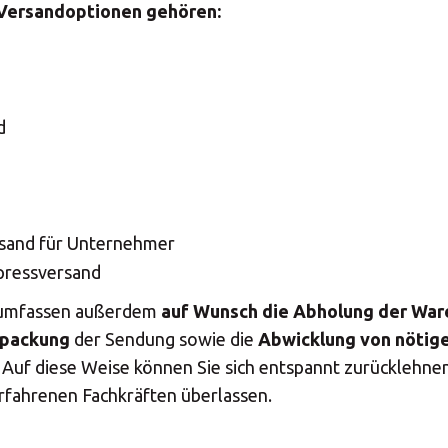
len Sie Ihr MBE Ce
Versandoptionen gehören:
d
Land auswählen
rsand für Unternehmer
pressversand
n umfassen außerdem
auf Wunsch die Abholung der War
packung
der Sendung sowie die
Abwicklung von nötig
. Auf diese Weise können Sie sich entspannt zurücklehnen
fahrenen Fachkräften überlassen.