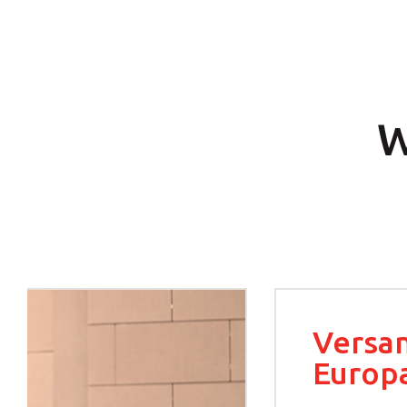
W
Versan
Europ