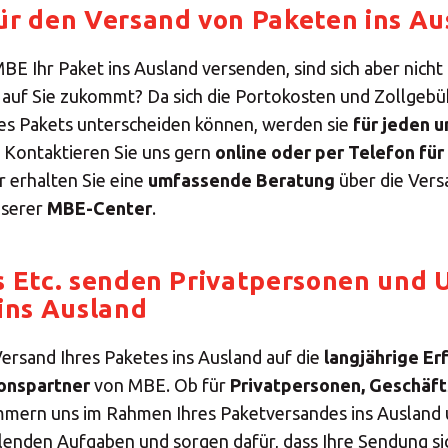
ür den Versand von Paketen ins Au
Geben Sie die PLZ oder Adresse ein
E Ihr Paket ins Ausland versenden, sind sich aber nicht 
auf Sie zukommt? Da sich die Portokosten und Zollgebü
Präsenz MBE
des Pakets unterscheiden können, werden sie
für jeden 
. Kontaktieren Sie uns gern
online oder per Telefon für
SUCHEN
 erhalten Sie eine
umfassende Beratung
über die Vers
nserer
MBE-Center
.
Benötigen Sie eine Alternative?
s Etc. senden Privatpersonen und
 ins Ausland
UCHEN SIE UNTER DEN ANDEREN 160 MBE CENTERN 
DEUTSCHLAND
Versand Ihres Paketes ins Ausland auf die
langjährige Er
onspartner
von MBE. Ob für
Privatpersonen, Geschäft
Oder
eröffnen Sie ein MBE Center
in Ihrer Region.
mmern uns im Rahmen Ihres Paketversandes ins Ausland 
lenden Aufgaben und sorgen dafür, dass Ihre Sendung si