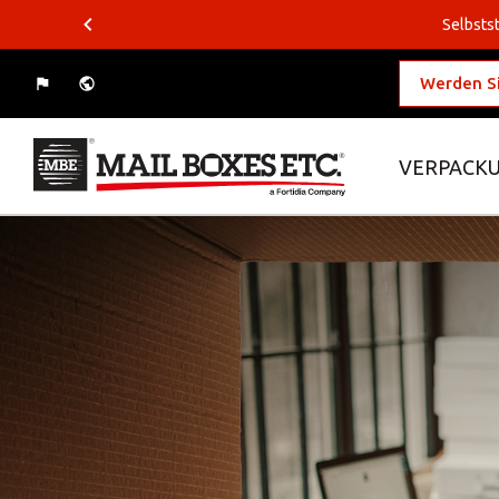
Selbstst
Werden Si
VERPACKU
Was wollen Sie verschicken?
Wohin wollen Sie versenden?
Verpackungslösungen
Business-Lösungen
Logistiklösungen
E-Commerce