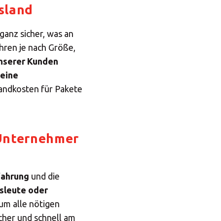
sland
Central Asia
ganz sicher, was an
Europe
hren je nach Größe,
unserer Kunden
 eine
ROW
andkosten für Pakete
 Unternehmer
IN
fahrung
und die
sleute oder
um alle nötigen
cher und schnell am