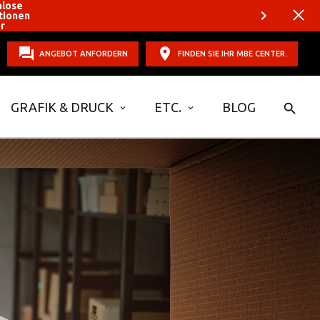
nlose
tionen
er
ANGEBOT ANFORDERN
FINDEN SIE IHR MBE CENTER.
GRAFIK & DRUCK
ETC.
BLOG