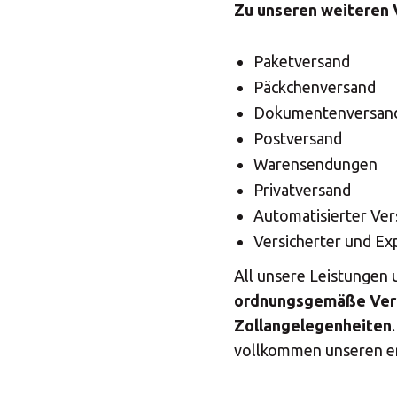
Wäh
Zu unseren weiteren 
Paketversand
Päckchenversand
Dokumentenversan
Postversand
Warensendungen
Privatversand
Automatisierter Ve
Versicherter und Ex
All unsere Leistunge
ordnungsgemäße Ver
Zollangelegenheiten
vollkommen unseren er