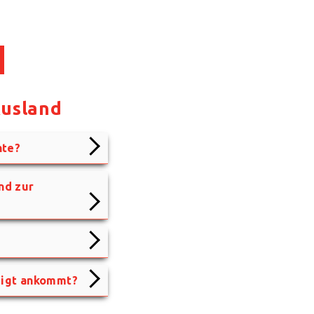
Ausland
hte?
nd zur
digt ankommt?