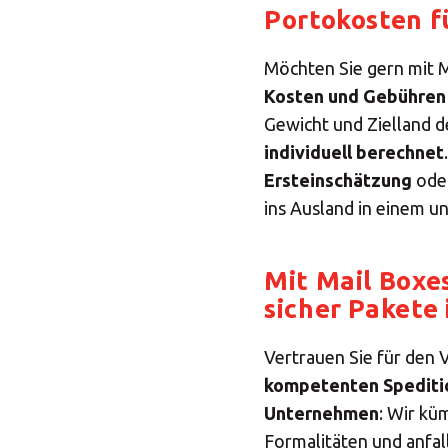
Portokosten f
Möchten Sie gern mit MB
Kosten und Gebühren
Gewicht und Zielland 
individuell berechnet
Ersteinschätzung
oder
ins Ausland in einem u
Mit Mail Boxe
sicher Pakete
S
Vertrauen Sie für den 
kompetenten Spediti
Unternehmen
: Wir kü
Formalitäten und anfal