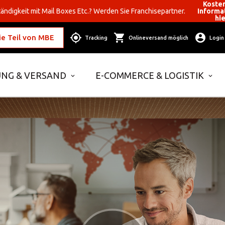
Koste
ändigkeit mit Mail Boxes Etc.? Werden Sie Franchisepartner.
Informa
hi
e Teil von MBE
Tracking
Onlineversand möglich
Login
NG & VERSAND
E-COMMERCE & LOGISTIK