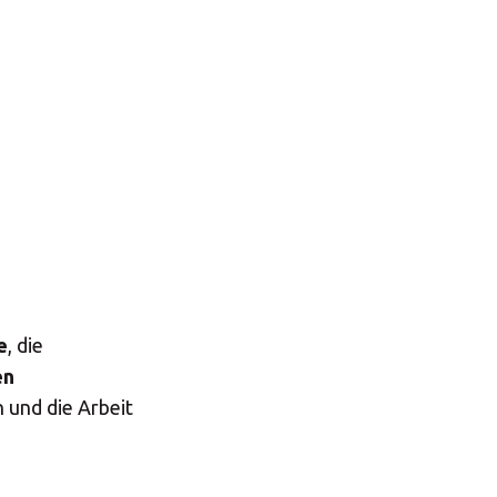
nter
×
Africa
e
, die
Americas
en
 und die Arbeit
Asia/Pacific