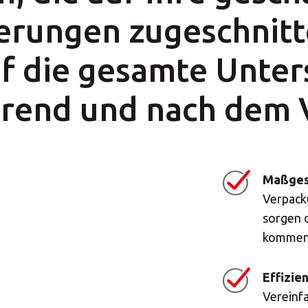
len Sie Ihr MBE Ce
rungen zugeschnitt
uf die gesamte Unter
hrend und nach dem 
Land auswählen
Maßges
Verpack
sorgen d
kommen
Effizie
Vereinf