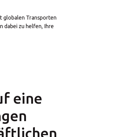
it globalen Transporten
 dabei zu helfen, Ihre
uf eine
ngen
äftlichen
×