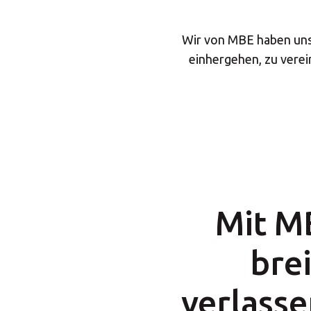
Wir von MBE haben uns 
einhergehen, zu verei
Mit MB
bre
verlasse