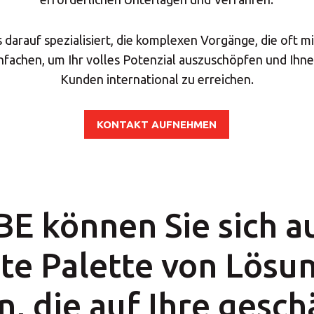
darauf spezialisiert, die komplexen Vorgänge, die oft m
nfachen, um Ihr volles Potenzial auszuschöpfen und Ihnen
Kunden international zu erreichen.
KONTAKT AUFNEHMEN
E können Sie sich a
ite Palette von Lösu
n, die auf Ihre gesch