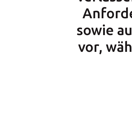
Wäh
Anforde
sowie a
vor, wä