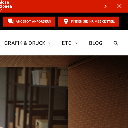
nlose
tionen
er
ANGEBOT ANFORDERN
FINDEN SIE IHR MBE CENTER.
GRAFIK & DRUCK
ETC.
BLOG