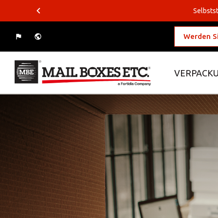
Selbstst
Werden Si
VERPACKU
Was wollen Sie verschicken?
Wohin wollen Sie versenden?
Verpackungslösungen
Business-Lösungen
Logistiklösungen
E-Commerce