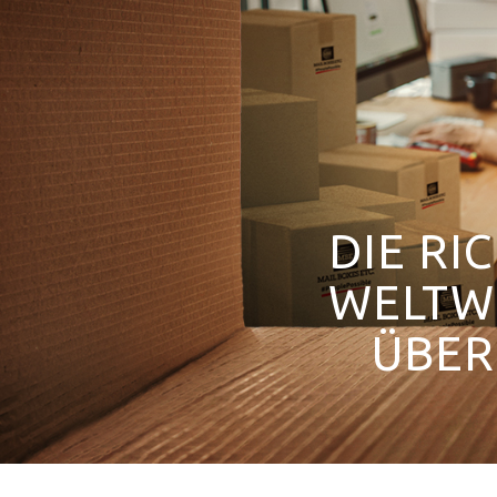
Drucklösungen
Marketinglösungen
Postservices
DIE RI
WELTWE
ÜBER