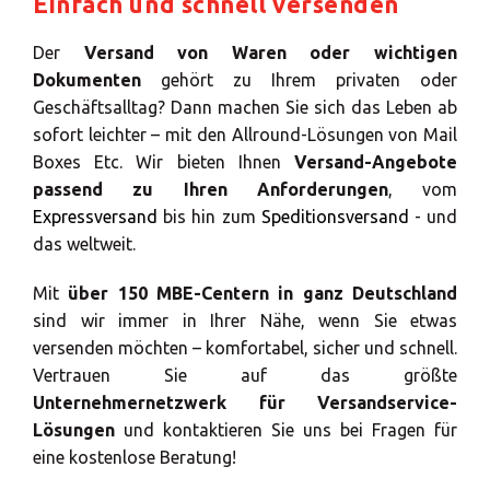
Einfach und schnell versenden
ALLE
LÖSUNGEN
Der
Versand von Waren oder wichtigen
Dokumenten
gehört zu Ihrem privaten oder
Logistiklösungen
Geschäftsalltag? Dann machen Sie sich das Leben ab
sofort leichter – mit den Allround-Lösungen von Mail
E-Commerce
Boxes Etc. Wir bieten Ihnen
Versand-Angebote
ALLE
passend zu Ihren Anforderungen
, vom
LÖSUNGEN
Expressversand
bis hin zum
Speditionsversand
- und
das weltweit.
Drucklösungen
Mit
über 150 MBE-Centern in ganz Deutschland
Marketinglösungen
sind wir immer in Ihrer Nähe, wenn Sie etwas
ALLE
versenden möchten – komfortabel, sicher und schnell.
LÖSUNGEN
Vertrauen Sie auf das größte
Unternehmernetzwerk für Versandservice-
Postservices
Lösungen
und kontaktieren Sie uns bei Fragen für
eine kostenlose Beratung!
ALLE