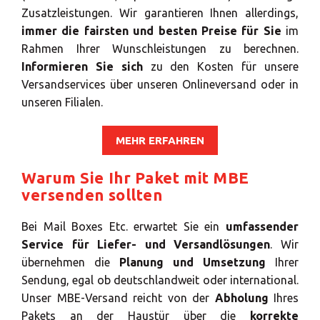
Zusatzleistungen. Wir garantieren Ihnen allerdings,
immer die fairsten und besten Preise für Sie
im
×
Rahmen Ihrer Wunschleistungen zu berechnen.
Informieren Sie sich
zu den Kosten für unsere
Land auswählen
Versandservices über unseren Onlineversand oder in
unseren Filialen.
Africa
MEHR ERFAHREN
Warum Sie Ihr Paket mit MBE
Americas
versenden sollten
Bei Mail Boxes Etc. erwartet Sie ein
umfassender
Asia/Pacific
Service für Liefer- und Versandlösungen
. Wir
übernehmen die
Planung und Umsetzung
Ihrer
Geben Sie die PLZ oder Adresse ein
Central Asia
Sendung, egal ob deutschlandweit oder international.
Unser MBE-Versand reicht von der
Abholung
Ihres
Pakets an der Haustür über die
korrekte