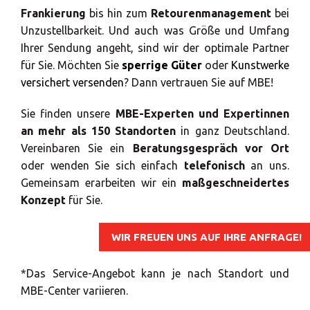
Europe
Frankierung
bis hin zum
Retourenmanagement
bei
Unzustellbarkeit. Und auch was Größe und Umfang
SUCHEN
Ihrer Sendung angeht, sind wir der optimale Partner
ROW
für Sie. Möchten Sie
sperrige Güter
oder
Kunstwerke
versichert versenden
? Dann vertrauen Sie auf MBE!
Benötigen Sie eine
Sie finden unsere
MBE-Experten und Expertinnen
Alternative?
an mehr als 150 Standorten
in ganz Deutschland.
Vereinbaren Sie ein
Beratungsgespräch vor Ort
SUCHEN SIE UNTER DEN ANDEREN 160
oder wenden Sie sich einfach
telefonisch
an uns.
MBE CENTERN IN DEUTSCHLAND
Gemeinsam erarbeiten wir ein
maßgeschneidertes
Konzept
für Sie.
Oder
eröffnen Sie ein MBE Center
in Ihrer
Region.
WIR FREUEN UNS AUF IHRE ANFRAGE!
*Das Service-Angebot kann je nach Standort und
MBE-Center variieren.