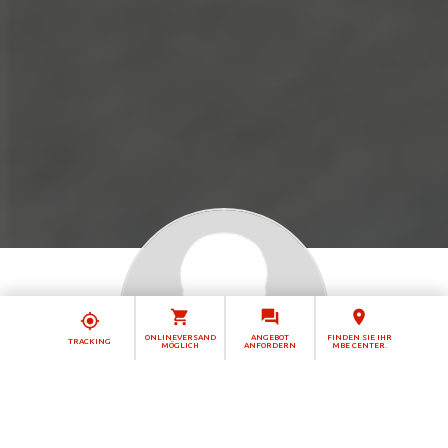
ONLINEVERSAND
ANGEBOT
FINDEN SIE IHR
TRACKING
MÖGLICH
ANFORDERN
MBE CENTER.