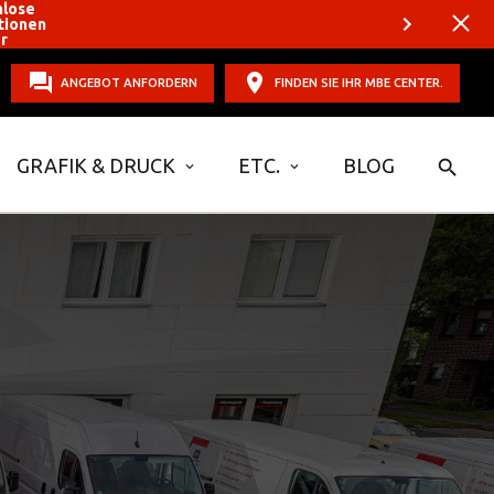
nlose
tionen
er
ANGEBOT ANFORDERN
FINDEN SIE IHR MBE CENTER.
GRAFIK & DRUCK
ETC.
BLOG