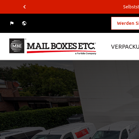
Selbstst
Werden Si
VERPACKU
Was wollen Sie verschicken?
Wohin wollen Sie versenden?
Verpackungslösungen
Business-Lösungen
Logistiklösungen
E-Commerce