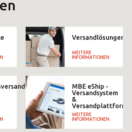
nter
en
ce
Versandlösungen
WEITERE
×
EN
INFORMATIONEN
×
Africa
sversand
MBE eShip -
00
Versandsystem
×
Americas
&
00
Versandplattform
00
WEITERE
Asia/Pacific
EN
INFORMATIONEN
00
00