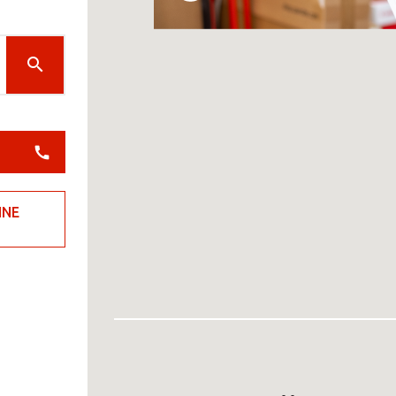
N
INE