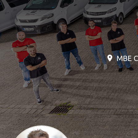
Drucklösungen
Marketinglösungen
Postservices
MBE C