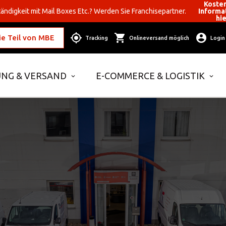
Koste
ändigkeit mit Mail Boxes Etc.? Werden Sie Franchisepartner.
Informa
hi
e Teil von MBE
Tracking
Onlineversand möglich
Login
NG & VERSAND
E-COMMERCE & LOGISTIK