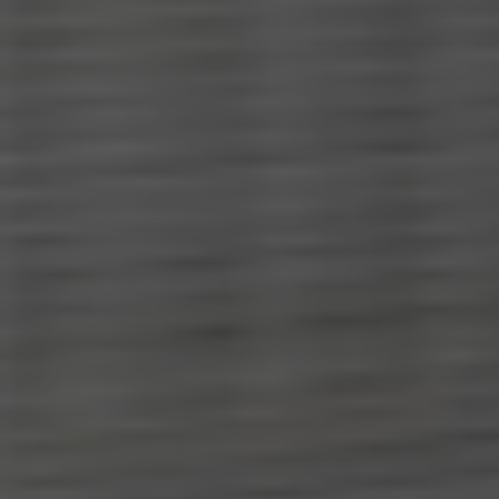
MBE CENTERN IN DEUTSCHLAND
Oder
eröffnen Sie ein MBE Center
in Ihrer
Region.