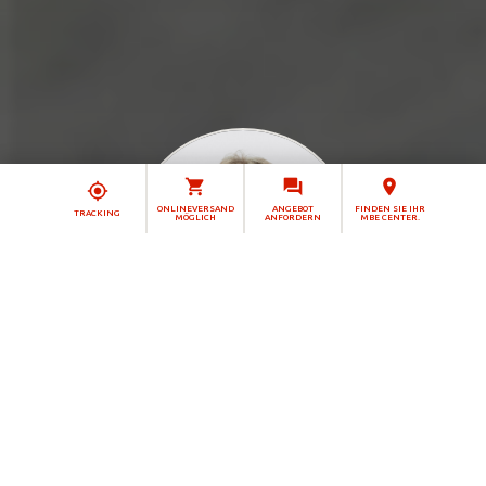
ONLINEVERSAND
ANGEBOT
FINDEN SIE IHR
TRACKING
MÖGLICH
ANFORDERN
MBE CENTER.
Thomas Dellin
Ihr Ansprechpartner