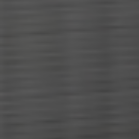
Europe
Samstag
SUCHEN
-
ROW
Sonntag
-
Benötigen Sie eine
Alternative?
SUCHEN SIE UNTER DEN ANDEREN 160
MBE CENTERN IN DEUTSCHLAND
Oder
eröffnen Sie ein MBE Center
in Ihrer
Region.