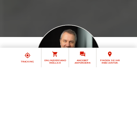
ONLINEVERSAND
ANGEBOT
FINDEN SIE IHR
TRACKING
MÖGLICH
ANFORDERN
MBE CENTER.
Stephan Becker
Ihr Ansprechpartner
MBE 0021 - Hamburg