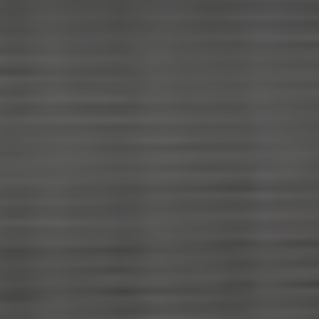
×
Wählen Sie Ihr
MBE Center
×