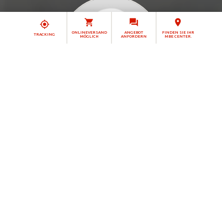
ONLINEVERSAND
ANGEBOT
FINDEN SIE IHR
TRACKING
MÖGLICH
ANFORDERN
MBE CENTER.
Marvin Rößler
Ihr Ansprechpartner
MBE 0163 - Ibbenbüren
MBE CENTER
Synagogenstraße 5
49477 Ibbenbüren