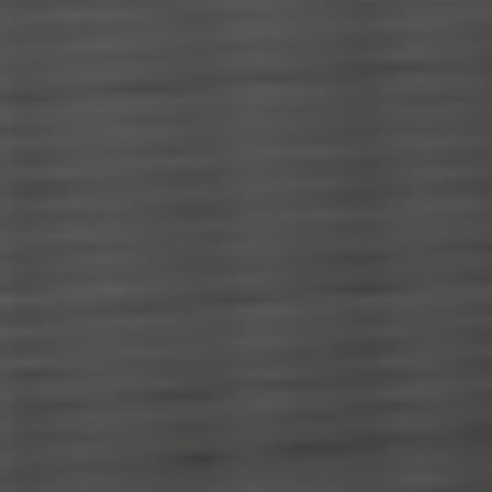
ROW
Sonntag
-
Benötigen Sie eine
Alternative?
SUCHEN SIE UNTER DEN ANDEREN 160
MBE CENTERN IN DEUTSCHLAND
Oder
eröffnen Sie ein MBE Center
in Ihrer
Region.