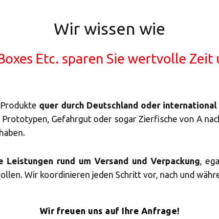
eg zu weit, kein Auftrag z
Wir wissen wie
MBE spart mir wertvolle Z
Boxes Etc. sparen Sie wertvolle Zeit
mmer einen persönlichen A
 Produkte
quer durch Deutschland oder international
Prototypen, Gefahrgut oder sogar Zierfische von A nach 
rt sich von A bis Z um 
 haben.
le Leistungen rund um Versand und Verpackung
, eg
ollen. Wir koordinieren jeden Schritt vor, nach und wäh
Immer die richtige Verpac
Wir freuen uns auf Ihre Anfrage!