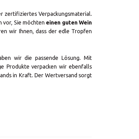
nter
zertifiziertes Verpackungsmaterial.
ch vor, Sie möchten
einen guten Wein
n wir Ihnen, dass der edle Tropfen
×
haben wir die passende Lösung. Mit
e Produkte verpacken wir ebenfalls
sands in Kraft. Der Wertversand sorgt
Africa
×
×
Americas
0 - 17:30
0 - 17:30
Asia/Pacific
0 - 17:30