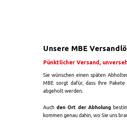
Vertrauenswür
Mein komp
Unsere MBE Versandl
Transpor
Pünktlicher Versand, unverse
Sie wünschen einen späten Abholt
Kein W
MBE sorgt dafür, dass Ihre Pakete
abgeholt werden.
Auch
den Ort der Abholung
bestim
kommen genau dahin, wo Sie uns bra