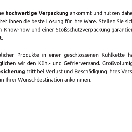
len Sie Ihr MBE Ce
ine
hochwertige Verpackung
ankommt und nutzen daher 
t Ihnen die beste Lösung für Ihre Ware. Stellen Sie si
 Know-how und einer Stoßschutzverpackung garantiere
t.
licher Produkte in einer geschlossenen Kühlkette 
Land auswählen
lichen wir den Kühl- und Gefrierversand. Großvolumig
sicherung
tritt bei Verlust und Beschädigung Ihres Ver
e an Ihrer Wunschdestination ankommen.
Öffnungszeiten
Rufen Sie uns an
09:30 - 13:00
14:0
09:30 - 13:00
14:0
0138
POTSDAM
Am Kanal 10 - 14467 Potsdam
09:30 - 13:00
14:0