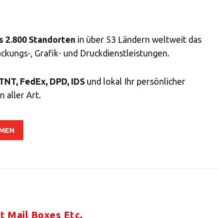
09:30 - 13:00
14:0
Tel.+493316474131
09:30 - 13:00
14:0
Fax. +493316474132
Geben Sie die PLZ oder Adresse ein
-
s 2.800 Standorten
in über 53 Ländern weltweit das
ckungs-, Grafik- und Druckdienstleistungen.
-
Präsenz MBE
TNT, FedEx, DPD, IDS
und lokal Ihr persönlicher
SUCHEN
 aller Art.
Benötigen Sie eine Alternative?
HMEN
UCHEN SIE UNTER DEN ANDEREN 160 MBE CENTERN 
DEUTSCHLAND
Oder
eröffnen Sie ein MBE Center
in Ihrer Region.
t Mail Boxes Etc.