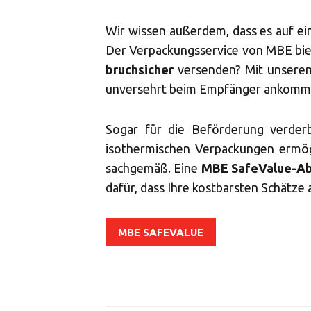
Wäh
Wir wissen außerdem, dass es auf e
Der Verpackungsservice von MBE biete
bruchsicher
versenden? Mit unserem
unversehrt beim Empfänger ankomm
Sogar für die Beförderung verderb
isothermischen Verpackungen ermög
sachgemäß. Eine
MBE SafeValue-Ab
dafür, dass Ihre kostbarsten Schätz
MBE SAFEVALUE
Montag
Dienstag
Mittwoch