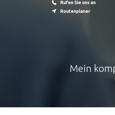
Drucklösungen
Rufen Sie uns an
Routenplaner
Marketinglösungen
Postservices
Vertrauenswür
Mein komp
Transpor