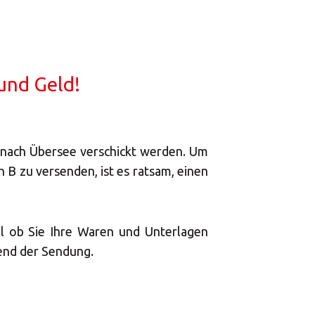
u schwierig
eit
 und Geld!
nsprechpartner
nach Übersee verschickt werden. Um
B zu versenden, ist es ratsam, einen
meine Sendung
al ob Sie Ihre Waren und Unterlagen
rend der Sendung.
kung