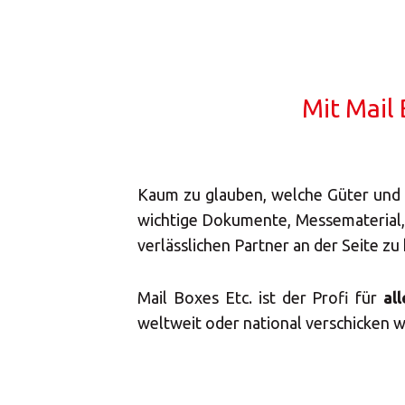
Kein W
Mit Mail 
Ich habe i
Kaum zu glauben, welche Güter und
wichtige Dokumente, Messematerial, 
MBE kümme
verlässlichen Partner an der Seite zu
Mail Boxes Etc. ist der Profi für
al
weltweit oder national verschicken w