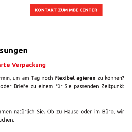
dige Lösungen für den Tr
KONTAKT ZUM MBE CENTER
was passiert
etenter Helfer durch den 
Tarifdschungel im Versa
ösungen
t von einfachen bis außer
hrte Verpackung
Gegenständen
ermin, um am Tag noch
flexibel agieren
zu können?
eg zu weit, kein Auftrag z
 oder Briefe zu einem für Sie passenden Zeitpunkt
men natürlich Sie. Ob zu Hause oder im Büro, wir
uchen.