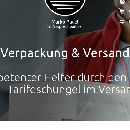
Immer die richtige Verpac
Marko Pagel
Ihr Ansprechpartner
dige Lösungen für den Tr
Verpackung & Versand
was passiert
etenter Helfer durch den 
Tarifdschungel im Versa
t von einfachen bis außer
Gegenständen