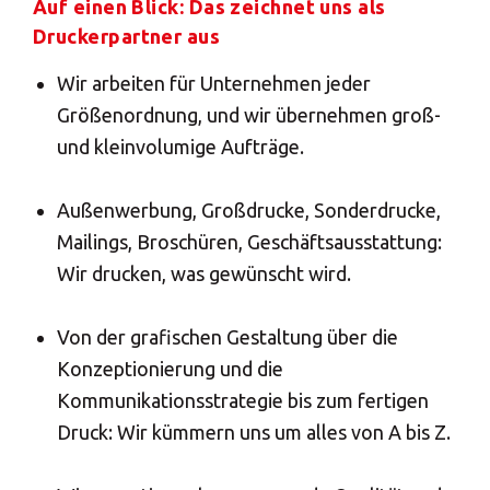
Auf einen Blick: Das zeichnet uns als
Fax. +492515395999
Freitag
Druckerpartner aus
08:30 - 18:30
Europe
Wir arbeiten für Unternehmen jeder
Samstag
SUCHEN
Größenordnung, und wir übernehmen groß-
-
ROW
und kleinvolumige Aufträge.
Sonntag
-
Benötigen Sie eine
Außenwerbung, Großdrucke, Sonderdrucke,
Alternative?
Mailings, Broschüren, Geschäftsausstattung:
Wir drucken, was gewünscht wird.
SUCHEN SIE UNTER DEN ANDEREN 160
MBE CENTERN IN DEUTSCHLAND
Von der grafischen Gestaltung über die
Konzeptionierung und die
Oder
eröffnen Sie ein MBE Center
in Ihrer
Kommunikationsstrategie bis zum fertigen
Region.
Druck: Wir kümmern uns um alles von A bis Z.