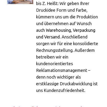
MBE Center
bis Z. Heißt: Wir geben Ihrer
Druckidee Form und Farbe,
kümmern uns um die Produktion
und übernehmen auf Wunsch
×
×
auch
Warehousing
,
Verpackung
und Versand
. Anschließend
Land auswählen
Öffnungszeiten
sorgen wir für eine konsolidierte
Rechnungsstellung. Außerdem
Africa
betreiben wir ein
×
Montag
kundenorientiertes
08:30 - 18:30
Rufen Sie uns an
Reklamationsmanagement –
Americas
Dienstag
denn noch wichtiger als
08:30 - 18:30
erstklassige Druckabwicklung ist
Mittwoch
Asia/Pacific
0025
MÜNSTER
uns Kundenzufriedenheit.
08:30 - 18:30
Kesslerweg 55 - 48155 Münster
Donnerstag
Geben Sie die PLZ oder Adresse ein
Central Asia
Tel. +492515395990
08:30 - 18:30