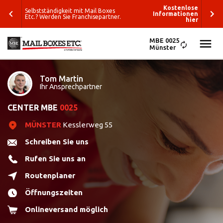
enlose
Kostenlose
Selbstständigkeit mit Mail Boxes
tionen
Informationen
Etc.? Werden Sie Franchisepartner.
hier
hier
MBE 0025
Münster
ALLE
SUCHEN
Tom Martin
LÖSUNGEN
Ihr Ansprechpartner
Was wollen Sie
VERPACKUNG & VERSAND
CENTER MBE
0025
verschicken?
MÜNSTER
Kesslerweg 55
E-COMMERCE & LOGISTIK
Wohin wollen
Schreiben Sie uns
Kompetente Beratung
Sie versenden?
GRAFIK & DRUCK
Rufen Sie uns an
Verpackungslösungen
Mit MBE sparen Sie Zeit
Routenplaner
ETC.
Business-
Öffnungszeiten
Ein persönlicher Ansprechpartner
Lösungen
BLOG
Onlineversand möglich
ALLE