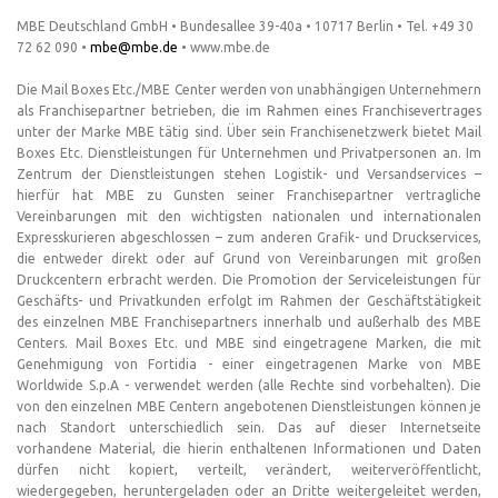
MBE Deutschland GmbH • Bundesallee 39-40a • 10717 Berlin • Tel. +49 30
72 62 090 •
mbe@mbe.de
• www.mbe.de
Die Mail Boxes Etc./MBE Center werden von unabhängigen Unternehmern
als Franchisepartner betrieben, die im Rahmen eines Franchisevertrages
unter der Marke MBE tätig sind. Über sein Franchisenetzwerk bietet Mail
Boxes Etc. Dienstleistungen für Unternehmen und Privatpersonen an. Im
Zentrum der Dienstleistungen stehen Logistik- und Versandservices –
hierfür hat MBE zu Gunsten seiner Franchisepartner vertragliche
Vereinbarungen mit den wichtigsten nationalen und internationalen
Expresskurieren abgeschlossen – zum anderen Grafik- und Druckservices,
die entweder direkt oder auf Grund von Vereinbarungen mit großen
Druckcentern erbracht werden. Die Promotion der Serviceleistungen für
Geschäfts- und Privatkunden erfolgt im Rahmen der Geschäftstätigkeit
des einzelnen MBE Franchisepartners innerhalb und außerhalb des MBE
Centers. Mail Boxes Etc. und MBE sind eingetragene Marken, die mit
Genehmigung von Fortidia - einer eingetragenen Marke von MBE
Worldwide S.p.A - verwendet werden (alle Rechte sind vorbehalten). Die
von den einzelnen MBE Centern angebotenen Dienstleistungen können je
nach Standort unterschiedlich sein. Das auf dieser Internetseite
vorhandene Material, die hierin enthaltenen Informationen und Daten
dürfen nicht kopiert, verteilt, verändert, weiterveröffentlicht,
wiedergegeben, heruntergeladen oder an Dritte weitergeleitet werden,