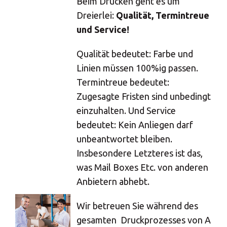
Beim Drucken geht es um
Dreierlei:
Qualität, Termintreue
und Service!
Qualität bedeutet: Farbe und
Linien müssen 100%ig passen.
Termintreue bedeutet:
Zugesagte Fristen sind unbedingt
einzuhalten. Und Service
bedeutet: Kein Anliegen darf
unbeantwortet bleiben.
Insbesondere Letzteres ist das,
was Mail Boxes Etc. von anderen
×
Anbietern abhebt.
Wählen Sie Ihr
Wir betreuen Sie während des
gesamten Druckprozesses von A