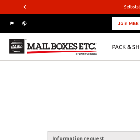
Selbstst
Join MBE
PACK & SH
What do you want to ship?
Where do you want to ship?
Packing Solutions
Business Solutions
Select
Logistics Solutions
E-commerce
Information request