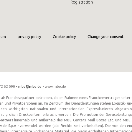
Registration
MBE Presence
SOLVE IT
sum
privacy policy
Cookie policy
Change your consent
Need an alternative?
LOOK UNDER THE OTHER 160 MBE CENTERS IN
GERMANY
72 62 090 •
mbe@mbe.de
• www.mbe.de
s Franchisepartner betrieben, die im Rahmen eines Franchisevertrages unter d
Or you can
open an MBE Center
in your community.
en und Privatpersonen an. Im Zentrum der Dienstleistungen stehen Logistik- un
 den wichtigsten nationalen und internationalen Expresskurieren abgesch
mit großen Druckcentern erbracht werden. Die Promotion der Serviceleistung
partners innerhalb und außerhalb des MBE Centers. Mail Boxes Etc. und MBE 
ide S.p.A - verwendet werden (alle Rechte sind vorbehalten). Die von den 
dieser Internetseite vorhandene Material, die hierin enthaltenen Information