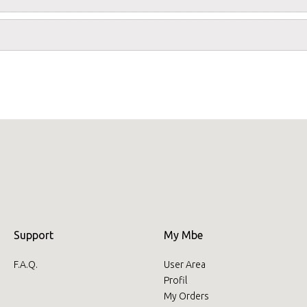
Select country
Support
My Mbe
F.A.Q.
User Area
Profil
Insert your ZIP code or address
My Orders