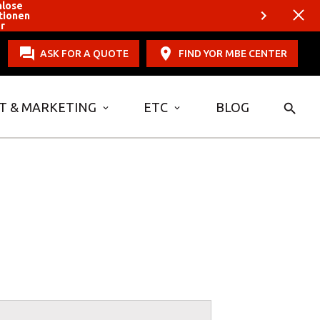
nlose
tionen
er
ASK FOR A QUOTE
FIND YOR MBE CENTER
T & MARKETING
ETC
BLOG
×
 Center