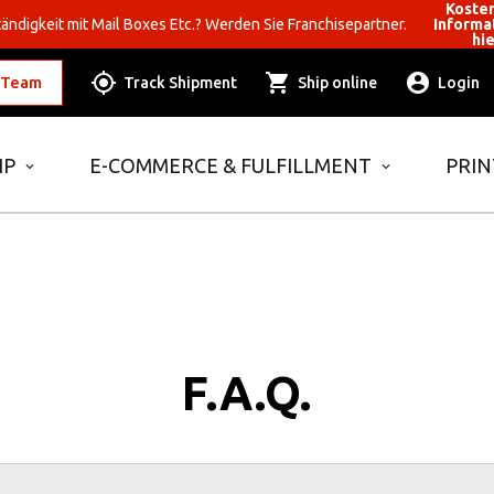
Koste
ändigkeit mit Mail Boxes Etc.? Werden Sie Franchisepartner.
Informa
hi
 Team
Track Shipment
Ship online
Login
IP
E-COMMERCE & FULFILLMENT
PRIN
F.A.Q.
 your MBE Solution