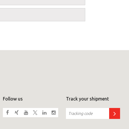
×
Africa
Americas
Asia/Pacific
Follow us
Track your shipment
Central Asia