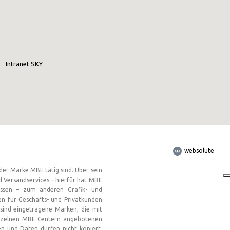
Europe
ROW
Intranet SKY
websolute
er Marke MBE tätig sind. Über sein
d Versandservices – hierfür hat MBE
lossen – zum anderen Grafik- und
en für Geschäfts- und Privatkunden
sind eingetragene Marken, die mit
einzelnen MBE Centern angebotenen
en und Daten dürfen nicht kopiert,