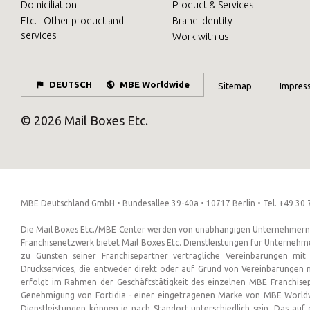
Domiciliation
Product & Services
Etc. - Other product and
Brand Identity
services
Work with us
DEUTSCH
MBE Worldwide
Sitemap
Impres
© 2026 Mail Boxes Etc.
MBE Deutschland GmbH • Bundesallee 39-40a • 10717 Berlin • Tel. +49 30 
Die Mail Boxes Etc./MBE Center werden von unabhängigen Unternehmern al
Franchisenetzwerk bietet Mail Boxes Etc. Dienstleistungen für Unternehm
zu Gunsten seiner Franchisepartner vertragliche Vereinbarungen mit
Druckservices, die entweder direkt oder auf Grund von Vereinbarungen 
erfolgt im Rahmen der Geschäftstätigkeit des einzelnen MBE Franchise
Genehmigung von Fortidia - einer eingetragenen Marke von MBE Worldw
Dienstleistungen können je nach Standort unterschiedlich sein. Das auf 