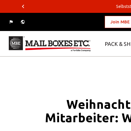
Selbstst
Join MBE
PACK & SH
What do you want to ship?
Where do you want to ship?
Packing Solutions
Business Solutions
Weihnacht
Logistics Solutions
Mitarbeiter: 
E-commerce