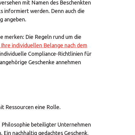
, versehen mit Namen des Beschenkten
Central Asia
 informiert werden. Denn auch die
g angeben.
Europe
Sie merken: Die Regeln rund um die
 Ihre individuellen Belange nach dem
ROW
ndividuelle Compliance-Richtlinien für
ensangehörige Geschenke annehmen
t Ressourcen eine Rolle.
ie Philosophie beteiligter Unternehmen
. Ein nachhaltig gedachtes Geschenk,