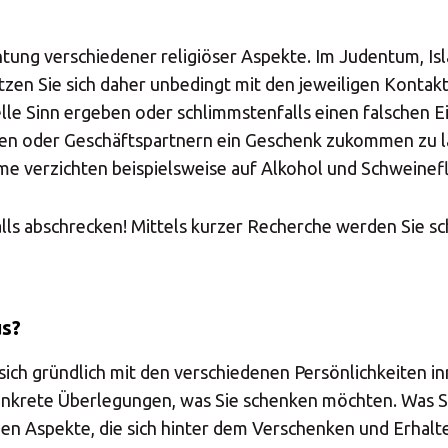
 your MBE Solution
ung verschiedener religiöser Aspekte. Im Judentum, Isla
etzen Sie sich daher unbedingt mit den jeweiligen Konta
e Sinn ergeben oder schlimmstenfalls einen falschen Ein
en oder Geschäftspartnern ein Geschenk zukommen zu la
me verzichten beispielsweise auf Alkohol und Schweinefl
Select country
alls abschrecken! Mittels kurzer Recherche werden Sie sc
us?
ich gründlich mit den verschiedenen Persönlichkeiten i
nkrete Überlegungen, was Sie schenken möchten. Was Sie
chen Aspekte, die sich hinter dem Verschenken und Erha