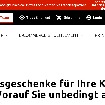
Koste
ändigkeit mit Mail Boxes Etc.? Werden Sie Franchisepartner.
Informa
hi
 Team
Track Shipment
Ship online
Login
IP
E-COMMERCE & FULFILLMENT
PRIN
sgeschenke für Ihre 
Worauf Sie unbedingt