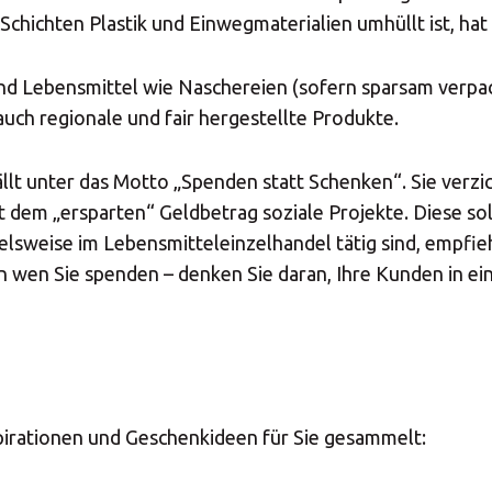
Schichten Plastik und Einwegmaterialien umhüllt ist, ha
ind Lebensmittel wie Naschereien (sofern sparsam verpac
ch regionale und fair hergestellte Produkte.
ällt unter das Motto „Spenden statt Schenken“. Sie verz
t dem „ersparten“ Geldbetrag soziale Projekte. Diese so
sweise im Lebensmitteleinzelhandel tätig sind, empfiehl
an wen Sie spenden – denken Sie daran, Ihre Kunden in e
pirationen und Geschenkideen für Sie gesammelt: