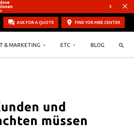
nlose
tionen
er
ASK FOR A QUOTE
FIND YOR MBE CENTER
T & MARKETING
ETC
BLOG
Kunden und
 achten müssen