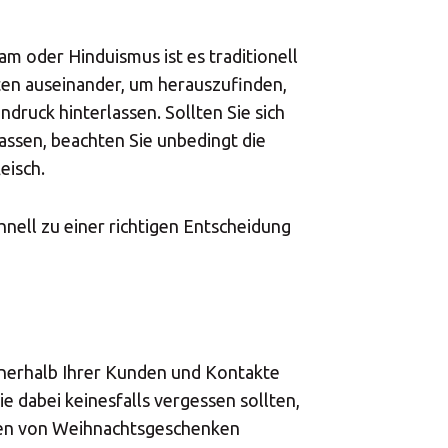
 Center
m oder Hinduismus ist es traditionell
kten auseinander, um herauszufinden,
druck hinterlassen. Sollten Sie sich
ssen, beachten Sie unbedingt die
eisch.
×
hnell zu einer richtigen Entscheidung
Africa
Americas
nnerhalb Ihrer Kunden und Kontakte
 dabei keinesfalls vergessen sollten,
Asia/Pacific
lten von Weihnachtsgeschenken