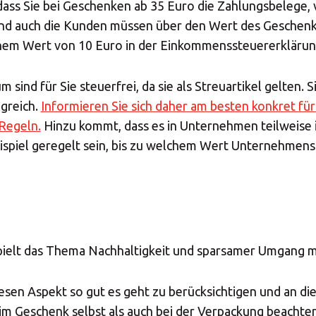
 dass Sie bei Geschenken ab 35 Euro die Zahlungsbelege
nd auch die Kunden müssen über den Wert des Geschenks
Insert your ZIP code or address
em Wert von 10 Euro in der Einkommenssteuererklärun
MBE Presence
ind für Sie steuerfrei, da sie als Streuartikel gelten. 
greich.
Informieren Sie sich daher am besten konkret für
SOLVE IT
 Regeln.
Hinzu kommt, dass es in Unternehmen teilweise i
Beispiel geregelt sein, bis zu welchem Wert Unternehm
Need an alternative?
LOOK UNDER THE OTHER 160 MBE CENTERS IN
GERMANY
ielt das Thema Nachhaltigkeit und sparsamer Umgang mi
Or you can
open an MBE Center
in your community.
iesen Aspekt so gut es geht zu berücksichtigen und an d
im Geschenk selbst als auch bei der Verpackung beachten