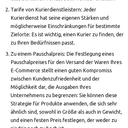
Insert your ZIP code or address
Central Asia
Tarife von Kurierdienstleistern: Jeder
Kurierdienst hat seine eigenen Stärken und
Europe
möglicherweise Einschränkungen für bestimmte
Zielorte: Es ist wichtig, einen Kurier zu finden, der
SOLVE IT
zu Ihren Bedürfnissen passt.
ROW
Zu einem Pauschalpreis: Die Festlegung eines
Pauschalpreises für den Versand der Waren Ihres
Need an alternative?
E-Commerce stellt einen guten Kompromiss
zwischen Kundenzufriedenheit und der
LOOK UNDER THE OTHER 160 MBE
Möglichkeit dar, die Ausgaben Ihres
CENTERS IN GERMANY
Unternehmens zu begrenzen: Sie können diese
Strategie für Produkte anwenden, die sich sehr
Or you can
open an MBE Center
in your
ähnlich sind, sowohl in Größe als auch in Gewicht,
community.
und einen festen Preis festlegen, der weder zu