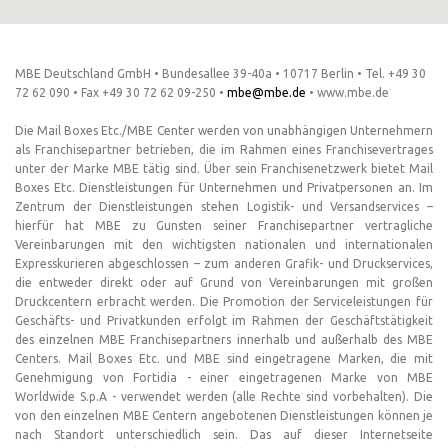
MBE Deutschland GmbH • Bundesallee 39-40a • 10717 Berlin • Tel. +49 30
72 62 090 • Fax +49 30 72 62 09-250 •
mbe@mbe.de
• www.mbe.de
Die Mail Boxes Etc./MBE Center werden von unabhängigen Unternehmern
als Franchisepartner betrieben, die im Rahmen eines Franchisevertrages
unter der Marke MBE tätig sind. Über sein Franchisenetzwerk bietet Mail
Boxes Etc. Dienstleistungen für Unternehmen und Privatpersonen an. Im
Zentrum der Dienstleistungen stehen Logistik- und Versandservices –
hierfür hat MBE zu Gunsten seiner Franchisepartner vertragliche
Vereinbarungen mit den wichtigsten nationalen und internationalen
Expresskurieren abgeschlossen – zum anderen Grafik- und Druckservices,
die entweder direkt oder auf Grund von Vereinbarungen mit großen
Druckcentern erbracht werden. Die Promotion der Serviceleistungen für
Geschäfts- und Privatkunden erfolgt im Rahmen der Geschäftstätigkeit
des einzelnen MBE Franchisepartners innerhalb und außerhalb des MBE
Centers. Mail Boxes Etc. und MBE sind eingetragene Marken, die mit
Genehmigung von Fortidia - einer eingetragenen Marke von MBE
Worldwide S.p.A - verwendet werden (alle Rechte sind vorbehalten). Die
von den einzelnen MBE Centern angebotenen Dienstleistungen können je
nach Standort unterschiedlich sein. Das auf dieser Internetseite