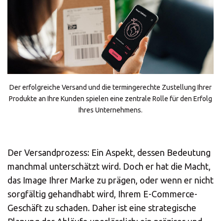
Solutions
ALL
SOLUTIONS
Logistics
Solutions
Der erfolgreiche Versand und die termingerechte Zustellung Ihrer
E-commerce
Produkte an Ihre Kunden spielen eine zentrale Rolle für den Erfolg
ALL
Ihres Unternehmens.
SOLUTIONS
Print Solutions
Der Versandprozess: Ein Aspekt, dessen Bedeutung
Marketing
manchmal unterschätzt wird. Doch er hat die Macht,
Solutions
das Image Ihrer Marke zu prägen, oder wenn er nicht
sorgfältig gehandhabt wird, Ihrem E-Commerce-
ALL
Geschäft zu schaden. Daher ist eine strategische
SOLUTIONS